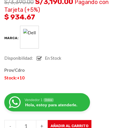
S/
3,190.00
S/
3,390.00
Pagando con
Tarjeta (+5%)
$ 934.67
MARCA:
Disponibilidad:
En Stock
Prov/Cdro
Stock:+10
Vendedor 1
Online
Hola, estoy para atenderle.
-
+
AÑADIR AL CARRITO