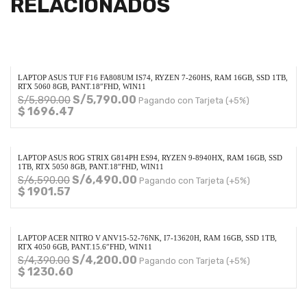
RELACIONADOS
LAPTOP ASUS TUF F16 FA808UM IS74, RYZEN 7-260HS, RAM 16GB, SSD 1TB,
RTX 5060 8GB, PANT.18″FHD, WIN11
S/
5,790.00
S/
5,890.00
Pagando con Tarjeta (+5%)
$ 1696.47
LAPTOP ASUS ROG STRIX G814PH ES94, RYZEN 9-8940HX, RAM 16GB, SSD
1TB, RTX 5050 8GB, PANT.18″FHD, WIN11
S/
6,490.00
S/
6,590.00
Pagando con Tarjeta (+5%)
$ 1901.57
LAPTOP ACER NITRO V ANV15-52-76NK, I7-13620H, RAM 16GB, SSD 1TB,
RTX 4050 6GB, PANT.15.6″FHD, WIN11
S/
4,200.00
S/
4,390.00
Pagando con Tarjeta (+5%)
$ 1230.60