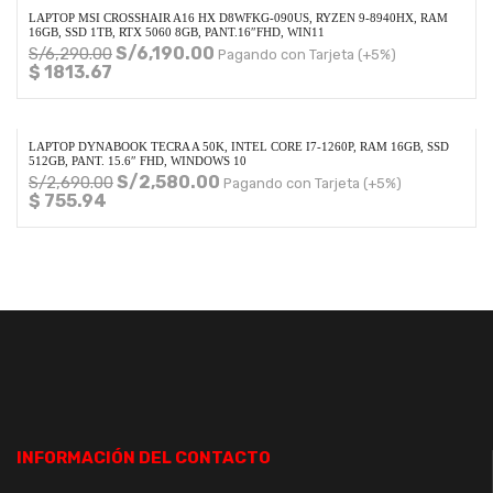
LAPTOP MSI CROSSHAIR A16 HX D8WFKG-090US, RYZEN 9-8940HX, RAM
16GB, SSD 1TB, RTX 5060 8GB, PANT.16″FHD, WIN11
S/
6,190.00
S/
6,290.00
Pagando con Tarjeta (+5%)
$ 1813.67
LAPTOP DYNABOOK TECRA A 50K, INTEL CORE I7-1260P, RAM 16GB, SSD
512GB, PANT. 15.6″ FHD, WINDOWS 10
S/
2,580.00
S/
2,690.00
Pagando con Tarjeta (+5%)
$ 755.94
INFORMACIÓN DEL CONTACTO