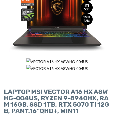
LAPTOP MSI VECTOR A16 HX A8W
HG-004US, RYZEN 9-8940HX, RA
M 16GB, SSD 1TB, RTX 5070 TI 12G
B, PANT.16″QHD+, WIN11