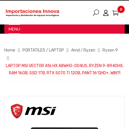
0
MENU
Home
PORTATILES / LAPTOP
Amd / Ryzen
Ryzen 9
LAPTOP MSI VECTOR A16 HX A8WHG-004US, RYZEN 9-8940HX,
RAM 16GB, SSD 1TB, RTX 5070 TI 12GB, PANT.16″QHD+, WIN11