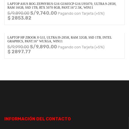
LAPTOP ASUS ROG ZEPHYRUS G16 GU605CP G16.U95070, ULTRA 9-285H,
RAM 16GB, SSD 1TB, RTX 5070 8GB, PANT.16″2.5K, WIN11
S/
9,740.00
S/
9,890.00
Pagando con Tarjeta (+5%)
$ 2853.82
LAPTOP HP ZBOOK 8 G1I, ULTRA I9-285H, RAM 32GB, SSD 1TB, INTEL
GRAPHICS, PANT.16″ WUXGA, WIN11
S/
9,890.00
S/
9,990.00
Pagando con Tarjeta (+5%)
$ 2897.77
INFORMACIÓN DEL CONTACTO