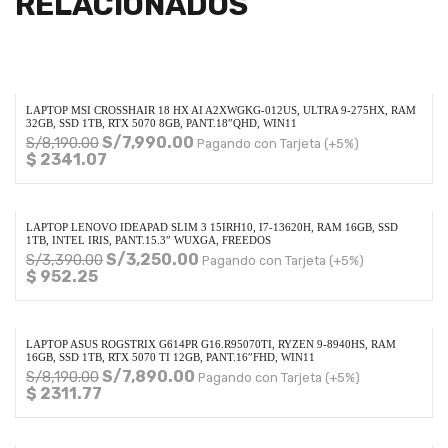
RELACIONADOS
LAPTOP MSI CROSSHAIR 18 HX AI A2XWGKG-012US, ULTRA 9-275HX, RAM
32GB, SSD 1TB, RTX 5070 8GB, PANT.18″QHD, WIN11
S/
7,990.00
S/
8,190.00
Pagando con Tarjeta (+5%)
$ 2341.07
LAPTOP LENOVO IDEAPAD SLIM 3 15IRH10, I7-13620H, RAM 16GB, SSD
1TB, INTEL IRIS, PANT.15.3″ WUXGA, FREEDOS
S/
3,250.00
S/
3,390.00
Pagando con Tarjeta (+5%)
$ 952.25
LAPTOP ASUS ROGSTRIX G614PR G16.R95070TI, RYZEN 9-8940HS, RAM
16GB, SSD 1TB, RTX 5070 TI 12GB, PANT.16″FHD, WIN11
S/
7,890.00
S/
8,190.00
Pagando con Tarjeta (+5%)
$ 2311.77