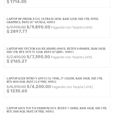
$ 1714.05
LAPTOP HP ZBOOK 8 G1I, ULTRA I9-285H, RAM 32GB, SSD 1TB, INTEL
GRAPHICS, PANT.16″ WUXGA, WIN11
S/
9,890.00
S/
9,990.00
Pagando con Tarjeta (+5%)
$ 2897.77
LAPTOP MSI VECTOR A16 HX A8WHG-004US, RYZEN 9-8940HX, RAM 16GB,
SSD 1TB, RTX 5070 TI 12GB, PANT.16″QHD+, WIN11
S/
7,390.00
S/
7,490.00
Pagando con Tarjeta (+5%)
$ 2165.27
LAPTOP ACER NITRO V ANV15-52-76NK, I7-13620H, RAM 16GB, SSD 1TB,
RTX 4050 6GB, PANT.15.6″FHD, WIN11
S/
4,200.00
S/
4,390.00
Pagando con Tarjeta (+5%)
$ 1230.60
LAPTOP ASUS TUF F16 FA808UM IS74, RYZEN 7-260HS, RAM 16GB, SSD 1TB,
RTX 5060 8GB, PANT.18″FHD, WIN11