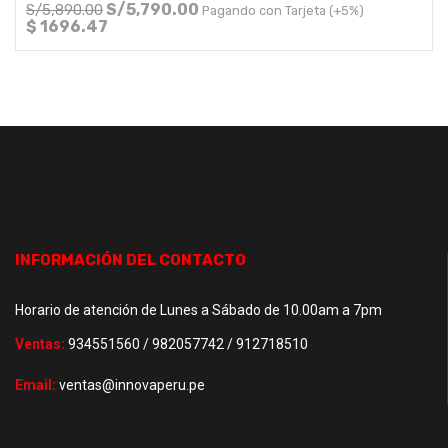
S/
5,790.00
S/
5,890.00
Pagando con Tarjeta (+5%)
$ 1696.47
INFORMACIÓN DEL CONTACTO
Horario de atención de Lunes a Sábado de 10.00am a 7pm
Ventas:
934551560 / 982057742 / 912718510
Email:
ventas@innovaperu.pe