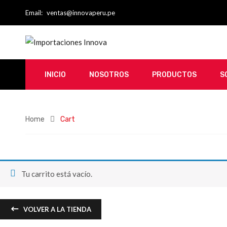
Email:
ventas@innovaperu.pe
INICIO
NOSOTROS
PRODUCTOS
S
Home
Cart
Tu carrito está vacío.
VOLVER A LA TIENDA