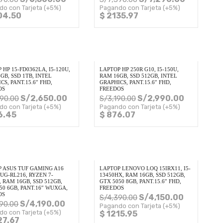
do con Tarjeta (+5%)
Pagando con Tarjeta (+5%)
04.50
$ 2135.97
 HP 15-FD0362LA, I5-120U,
LAPTOP HP 250R G10, I5-150U,
GB, SSD 1TB, INTEL
RAM 16GB, SSD 512GB, INTEL
CS, PANT.15.6″ FHD,
GRAPHICS, PANT.15.6″ FHD,
OS
FREEDOS
S/
2,650.00
S/
2,990.00
790.00
S/
3,190.00
do con Tarjeta (+5%)
Pagando con Tarjeta (+5%)
6.45
$ 876.07
 ASUS TUF GAMING A16
LAPTOP LENOVO LOQ 15IRX11, I5-
UG-RL216, RYZEN 7-
13450HX, RAM 16GB, SSD 512GB,
, RAM 16GB, SSD 512GB,
GTX 5050 8GB, PANT.15.6″ FHD,
50 6GB, PANT.16″ WUXGA,
FREEDOS
OS
S/
4,150.00
S/
4,390.00
S/
4,190.00
90.00
Pagando con Tarjeta (+5%)
do con Tarjeta (+5%)
$ 1215.95
27.67