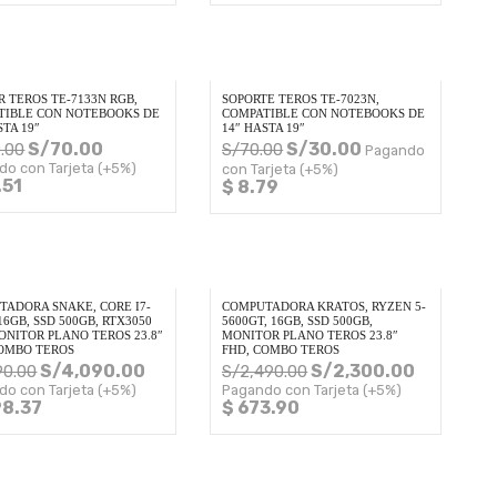
 TEROS TE-7133N RGB,
SOPORTE TEROS TE-7023N,
TIBLE CON NOTEBOOKS DE
COMPATIBLE CON NOTEBOOKS DE
STA 19″
14″ HASTA 19″
S/
70.00
S/
30.00
.00
S/
70.00
Pagando
do con Tarjeta (+5%)
con Tarjeta (+5%)
.51
$ 8.79
TADORA SNAKE, CORE I7-
COMPUTADORA KRATOS, RYZEN 5-
 16GB, SSD 500GB, RTX3050
5600GT, 16GB, SSD 500GB,
ONITOR PLANO TEROS 23.8″
MONITOR PLANO TEROS 23.8″
COMBO TEROS
FHD, COMBO TEROS
S/
4,090.00
S/
2,300.00
90.00
S/
2,490.00
do con Tarjeta (+5%)
Pagando con Tarjeta (+5%)
98.37
$ 673.90