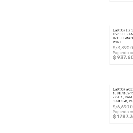
LAPTOP HP 1
I7-255U, RA
INTEL GRAPH
WIN11
S/
3,390.
Pagando co
$ 937.6
LAPTOP ACE
16 PHN16S-7
275HX, RAM 
5060 8GB, P
S/
6,690.0
Pagando co
$ 1787.