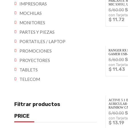
PARLANTE M
IMPRESORAS
MIC S305U, 
S
S/
60.00
MOCHILAS
con Tarjeta
$ 11.72
MONITORES
PARTES Y PIEZAS
PORTATILES / LAPTOP
PROMOCIONES
RANGER RX 
GAMER USB-
S
S/
60.00
PROYECTORES
con Tarjeta
$ 11.43
TABLETS
TELECOM
ACTIVE 5.1
Filtrar productos
AURICULAR
RAINBOW C/
S
S/
60.00
PRICE
con Tarjeta
$ 13.19