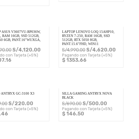
 ASUS V3607VU-RP036W,
LAPTOP LENOVO LOQ 15AHP10,
H, RAM 16GB, SSD 512GB,
RYZEN 7-250, RAM 16GB, SSD
50 6GB, PANT.16″WUXGA,
512GB, RTX 5050 8GB,
PANT.15.6″FHD, WIN11
S/
4,120.00
S/
4,620.00
90.00
S/
4,990.00
do con Tarjeta (+5%)
Pagando con Tarjeta (+5%)
07.16
$ 1353.66
 ANTRYX GC-3100 X3
SILLA GAMING ANTRYX NOVA
BLACK
S/
220.00
S/
500.00
9.00
S/
690.00
do con Tarjeta (+5%)
Pagando con Tarjeta (+5%)
.46
$ 146.50