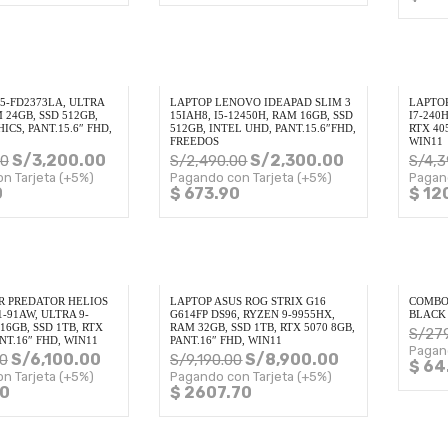
5-FD2373LA, ULTRA
LAPTOP LENOVO IDEAPAD SLIM 3
LAPTOP
M 24GB, SSD 512GB,
15IAH8, I5-12450H, RAM 16GB, SSD
I7-240
ICS, PANT.15.6″ FHD,
512GB, INTEL UHD, PANT.15.6″FHD,
RTX 40
FREEDOS
WIN11
S/
3,200.00
S/
2,300.00
00
S/
2,490.00
S/
4,3
n Tarjeta (+5%)
Pagando con Tarjeta (+5%)
Pagan
0
$ 673.90
$ 12
R PREDATOR HELIOS
LAPTOP ASUS ROG STRIX G16
COMBO
1-91AW, ULTRA 9-
G614FP DS96, RYZEN 9-9955HX,
BLACK
16GB, SSD 1TB, RTX
RAM 32GB, SSD 1TB, RTX 5070 8GB,
S/
27
ANT.16″ FHD, WIN11
PANT.16″ FHD, WIN11
Pagan
S/
6,100.00
S/
8,900.00
0
S/
9,190.00
$ 64
n Tarjeta (+5%)
Pagando con Tarjeta (+5%)
30
$ 2607.70