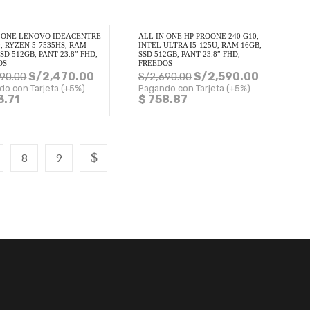
N ONE LENOVO IDEACENTRE
ALL IN ONE HP PROONE 240 G10,
, RYZEN 5-7535HS, RAM
INTEL ULTRA I5-125U, RAM 16GB,
SSD 512GB, PANT 23.8″ FHD,
SSD 512GB, PANT 23.8″ FHD,
OS
FREEDOS
S/
2,470.00
S/
2,590.00
690.00
S/
2,690.00
do con Tarjeta (+5%)
Pagando con Tarjeta (+5%)
3.71
$ 758.87
8
9