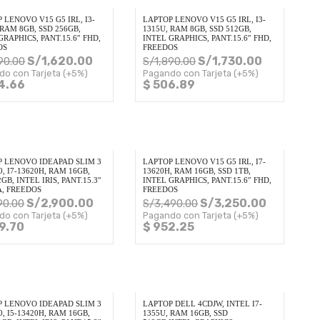
 LENOVO V15 G5 IRL, I3-
LAPTOP LENOVO V15 G5 IRL, I3-
 RAM 8GB, SSD 256GB,
1315U, RAM 8GB, SSD 512GB,
GRAPHICS, PANT.15.6″ FHD,
INTEL GRAPHICS, PANT.15.6″ FHD,
OS
FREEDOS
S/
1,620.00
S/
1,730.00
90.00
S/
1,890.00
do con Tarjeta (+5%)
Pagando con Tarjeta (+5%)
4.66
$ 506.89
P LENOVO IDEAPAD SLIM 3
LAPTOP LENOVO V15 G5 IRL, I7-
0, I7-13620H, RAM 16GB,
13620H, RAM 16GB, SSD 1TB,
GB, INTEL IRIS, PANT.15.3″
INTEL GRAPHICS, PANT.15.6″ FHD,
, FREEDOS
FREEDOS
S/
2,900.00
S/
3,250.00
90.00
S/
3,490.00
do con Tarjeta (+5%)
Pagando con Tarjeta (+5%)
9.70
$ 952.25
P LENOVO IDEAPAD SLIM 3
LAPTOP DELL 4CDJW, INTEL I7-
0, I5-13420H, RAM 16GB,
1355U, RAM 16GB, SSD