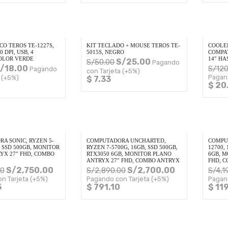
O TEROS TE-1227S,
KIT TECLADO + MOUSE TEROS TE-
COOLER
0 DPI, USB, 4
5015S, NEGRO
COMPA
OLOR VERDE
14″ HA
S/
25.00
S/
50.00
Pagando
/
18.00
S/
120
Pagando
con Tarjeta (+5%)
Pagan
 (+5%)
$ 7.33
$ 20
A SONIC, RYZEN 5-
COMPUTADORA UNCHARTED,
COMPU
, SSD 500GB, MONITOR
RYZEN 7-5700G, 16GB, SSD 500GB,
12700,
YX 27″ FHD, COMBO
RTX3050 6GB, MONITOR PLANO
6GB, M
ANTRYX 27″ FHD, COMBO ANTRYX
FHD, 
S/
2,750.00
S/
2,700.00
00
S/
2,890.00
S/
4,1
n Tarjeta (+5%)
Pagando con Tarjeta (+5%)
Pagan
5
$ 791.10
$ 11