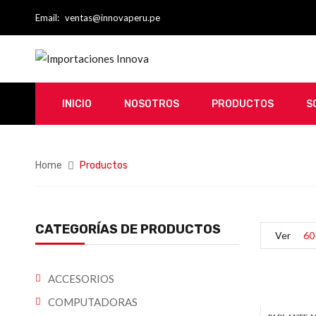
Email:
ventas@innovaperu.pe
INICIO
NOSOTROS
PRODUCTOS
S
Home
Productos
CATEGORÍAS DE PRODUCTOS
Ver
60
ACCESORIOS
COMPUTADORAS