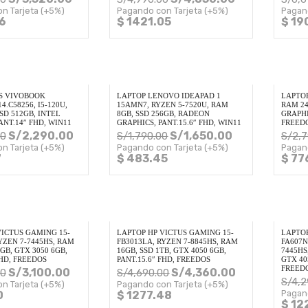
n Tarjeta (+5%)
Pagando con Tarjeta (+5%)
Pagan
6
$ 1421.05
$ 19
S VIVOBOOK
LAPTOP LENOVO IDEAPAD 1
LAPTOP
4.C58256, I5-120U,
15AMN7, RYZEN 5-7520U, RAM
RAM 24
SD 512GB, INTEL
8GB, SSD 256GB, RADEON
GRAPHI
ANT.14″ FHD, WIN11
GRAPHICS, PANT.15.6″ FHD, WIN11
FREED
S/
2,290.00
S/
1,650.00
00
S/
1,790.00
S/
2,
n Tarjeta (+5%)
Pagando con Tarjeta (+5%)
Pagan
7
$ 483.45
$ 77
VICTUS GAMING 15-
LAPTOP HP VICTUS GAMING 15-
LAPTOP
YZEN 7-7445HS, RAM
FB3013LA, RYZEN 7-8845HS, RAM
FA607N
2GB, GTX 3050 6GB,
16GB, SSD 1TB, GTX 4050 6GB,
7445HS
FHD, FREEDOS
PANT.15.6″ FHD, FREEDOS
GTX 40
FREED
S/
3,100.00
S/
4,360.00
00
S/
4,690.00
S/
4,2
n Tarjeta (+5%)
Pagando con Tarjeta (+5%)
Pagan
0
$ 1277.48
$ 12