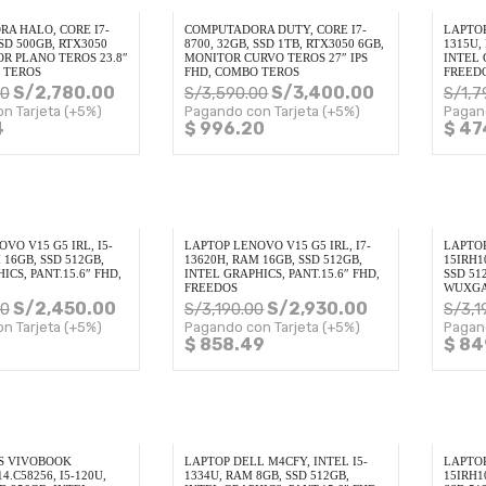
A HALO, CORE I7-
COMPUTADORA DUTY, CORE I7-
LAPTOP
SSD 500GB, RTX3050
8700, 32GB, SSD 1TB, RTX3050 6GB,
1315U,
R PLANO TEROS 23.8″
MONITOR CURVO TEROS 27″ IPS
INTEL 
 TEROS
FHD, COMBO TEROS
FREED
S/
2,780.00
S/
3,400.00
00
S/
3,590.00
S/
1,7
n Tarjeta (+5%)
Pagando con Tarjeta (+5%)
Pagan
4
$ 996.20
$ 47
VO V15 G5 IRL, I5-
LAPTOP LENOVO V15 G5 IRL, I7-
LAPTO
 16GB, SSD 512GB,
13620H, RAM 16GB, SSD 512GB,
15IRH1
ICS, PANT.15.6″ FHD,
INTEL GRAPHICS, PANT.15.6″ FHD,
SSD 512
FREEDOS
WUXGA
S/
2,450.00
S/
2,930.00
00
S/
3,190.00
S/
3,1
n Tarjeta (+5%)
Pagando con Tarjeta (+5%)
Pagan
$ 858.49
$ 84
S VIVOBOOK
LAPTOP DELL M4CFY, INTEL I5-
LAPTO
4.C58256, I5-120U,
1334U, RAM 8GB, SSD 512GB,
15IRH1