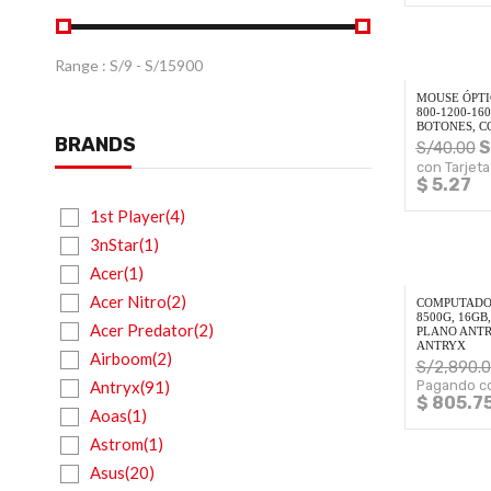
Range :
S/
9
- S/
15900
MOUSE ÓPTIC
800-1200-160
BOTONES, C
BRANDS
S
S/
40.00
con Tarjeta
$ 5.27
1st Player(4)
3nStar(1)
Acer(1)
Acer Nitro(2)
COMPUTADOR
8500G, 16GB
Acer Predator(2)
PLANO ANTR
ANTRYX
Airboom(2)
S/
2,890.
Antryx(91)
Pagando co
$ 805.7
Aoas(1)
Astrom(1)
Asus(20)