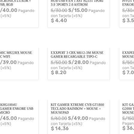
ICRONICS LUXOR +
HUB USB 4 EN 1 AST H2331 1PORT
PIVOT 
USB, RGB
3.0 3PORTS 2.0 ASTROM
ENKOR
/
40.00
S/
15.00
S/
30.00
S/
30
Pagando
Pagando
 (+5%)
con Tarjeta (+5%)
con Ta
$ 4.40
$ 3.
MIC M822RX MOUSE
EXXPERT 3 CBX M612-3M MOUSE
EXXPE
C WIFI
GAMER RECARGABLE TIPO-C
MOUSE
/
39.00
S/
28.00
S/
50.00
S/
50
Pagando
Pagando
 (+5%)
con Tarjeta (+5%)
con Ta
$ 8.20
$ 7.
 EKHG1004U
KIT GAMER XTREME CYB GT1800
KIT G
 GAMER ENKORE USB
TECLADO RAINBOW + MOUSE +
G2000 
MICRO
MOUSEPAD
MOUS
/
45.00
S/
49.00
S/
60.00
S/
150
Pagando
Pagando
Pagan
 (+5%)
con Tarjeta (+5%)
$ 36
$ 14.36