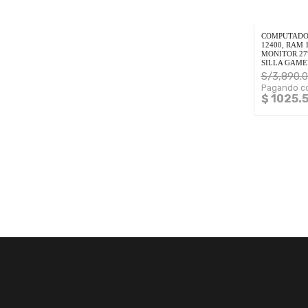
COMPUTADOR
12400, RAM 
MONITOR.27
SILLA GAME
S/
3,890.
Pagando co
$ 1025.