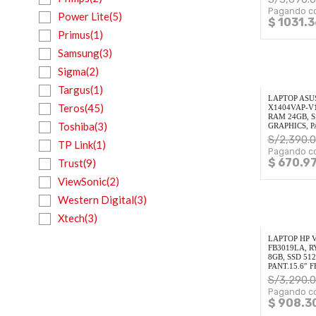
Pagando co
Power Lite(5)
$ 1031.3
Primus(1)
Samsung(3)
Sigma(2)
Targus(1)
LAPTOP ASU
Teros(45)
X1404VAP-V1
RAM 24GB, S
Toshiba(3)
GRAPHICS, P
S/
2,390.
TP Link(1)
Pagando co
$ 670.9
Trust(9)
ViewSonic(2)
Western Digital(3)
Xtech(3)
LAPTOP HP 
FB3019LA, R
8GB, SSD 51
PANT.15.6″ 
S/
3,290.
Pagando co
$ 908.3