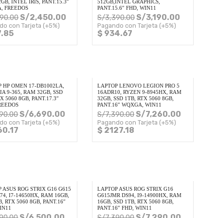
GB, INTEL IRIS, PANT.15.3″
512GB,INTEL GRAPHICS,
, FREEDOS
PANT.15.6″ FHD, WIN11
S/
2,450.00
S/
3,190.00
690.00
S/
3,390.00
do con Tarjeta (+5%)
Pagando con Tarjeta (+5%)
7.85
$ 934.67
 HP OMEN 17-DB1002LA,
LAPTOP LENOVO LEGION PRO 5
IA 9-365, RAM 32GB, SSD
16ADR10, RYZEN 9-8945HX, RAM
X 5060 8GB, PANT.17.3″
32GB, SSD 1TB, RTX 5060 8GB,
REEDOS
PANT.16″ WQXGA, WIN11
S/
6,690.00
S/
7,260.00
90.00
S/
7,390.00
do con Tarjeta (+5%)
Pagando con Tarjeta (+5%)
60.17
$ 2127.18
 ASUS ROG STRIX G16 G615
LAPTOP ASUS ROG STRIX G16
74, I7-14650HX, RAM 16GB,
G615JMR DS94, I9-14900HX, RAM
B, RTX 5060 8GB, PANT.16″
16GB, SSD 1TB, RTX 5060 8GB,
IN11
PANT.16″ FHD, WIN11
S/
6,500.00
S/
7,290.00
90.00
S/
7,390.00