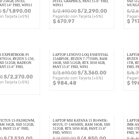
D 256GB, INTEL
INTEL GRAPHICS, PANT.15.6″ FHD,
SSD 512
ANT.14″ FHD, WIN11
WIN11
WUXGA
S/
1,890.00
S/
2,290.00
0
S/
2,490.00
S/
2,
n Tarjeta (+5%)
Pagando con Tarjeta (+5%)
Pagan
7
$ 670.97
$ 71
S EXPERTBOOK P1
LAPTOP LENOVO LOQ ESSENTIAL
LAPTOP
70514, RYZEN 5-150,
15ARP10E, RYZEN 7-7735HS, RAM
RYZEN 
SSD 512GB, RADEON
16GB, SSD 512GB, RTX 3050 6GB,
1TB, RT
ANT.15.6″ FHD,
PANT.15.6″ FHD, WIN1
FHD, F
S/
3,360.00
S/
3,690.00
S/
6,7
S/
2,270.00
00
Pagando con Tarjeta (+5%)
Pagan
n Tarjeta (+5%)
$ 984.48
$ 19
VICTUS 15-FA2082WM,
LAPTOP MSI KATANA 15 B14WEK-
LAPTOP
RAM 16GB, SSD 512GB,
001US, I7-14650HX, RAM 16GB, SSD
JMR-AS
, PANT.15.6″ FHD,
512GB, RTX 5050 8GB, PANT.15.6″
SSD 1T
FHD, WIN11
FHD, W
S/
3,520.00
S/
4,850.00
00
S/
4,990.00
S/
6,6