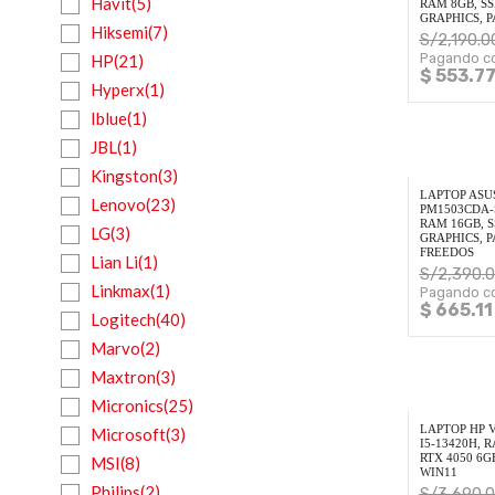
Havit(5)
RAM 8GB, SS
GRAPHICS, P
Hiksemi(7)
S/
2,190.0
Pagando co
HP(21)
$ 553.7
Hyperx(1)
Iblue(1)
JBL(1)
Kingston(3)
LAPTOP ASU
Lenovo(23)
PM1503CDA-S
RAM 16GB, 
LG(3)
GRAPHICS, P
FREEDOS
Lian Li(1)
S/
2,390.
Linkmax(1)
Pagando co
$ 665.11
Logitech(40)
Marvo(2)
Maxtron(3)
Micronics(25)
LAPTOP HP 
Microsoft(3)
I5-13420H, 
RTX 4050 6GB
MSI(8)
WIN11
Philips(2)
S/
3,690.