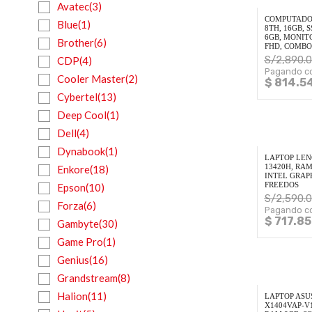
Avatec(3)
COMPUTADOR
Blue(1)
8TH, 16GB, 
6GB, MONITO
Brother(6)
FHD, COMBO
S/
2,890.
CDP(4)
Pagando co
Cooler Master(2)
$ 814.5
Cybertel(13)
Deep Cool(1)
Dell(4)
Dynabook(1)
LAPTOP LENO
13420H, RAM
Enkore(18)
INTEL GRAPH
FREEDOS
Epson(10)
S/
2,590.
Forza(6)
Pagando co
$ 717.85
Gambyte(30)
Game Pro(1)
Genius(16)
Grandstream(8)
Halion(11)
LAPTOP ASU
X1404VAP-V1