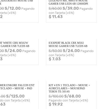
CAJA EKM105 MOUSE USB
LEGEND 8 MIC M803-8 MOUSE
E
GAMER USB LEDS 6B 12800DPI
S/
12.00
S/
39.00
.00
S/
60.00
Pagando
Pagando
rjeta (+5%)
con Tarjeta (+5%)
52
$ 11.43
RT WHITE CBX M502W
EXXPERT BLACK CBX M502
 GAMER USB 7LEDS 6B
MOUSE GAMER USB 7LEDS 6B
S/
24.00
S/
24.00
.00
S/
50.00
Pagando
Pagando
rjeta (+5%)
con Tarjeta (+5%)
03
$ 7.03
AMER ENKORE FALCON ENT
KIT 4 EN 1 TECLADO + MOUSE +
TECLADO + MOUSE + PAD
AURICULARES + MOUSEPAD
E
TEROS TE-5014S
S/
125.00
S/
68.00
.00
S/
100.00
do con Tarjeta (+5%)
Pagando con Tarjeta (+5%)
.63
$ 19.92