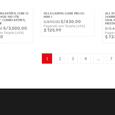
A ANTRYX, CORE I5-
SILLA GAMING GAME PRO GC-
ALL I
16GB, SSD 1TB,
6688-1
24ARR9
″, COMBO ANTRYX,
16GB, 
S/
430.00
S/
690.00
R
FREED
Pagando con Tarjeta (+5%)
S/
3,500.00
00
S/
2,
$ 125.99
n Tarjeta (+5%)
Pagan
50
$ 72
1
2
3
4
…
7