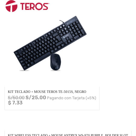
KIT TECLADO + MOUSE TEROS TE-5015S, NEGRO
S/
25.00
S/
50.00
Pagando con Tarjeta (+5%)
$ 7.33
KIT WIRELESS TECLADO + MOUSE ANTRYX WS-970 PURPLE, HOLDER SLOT