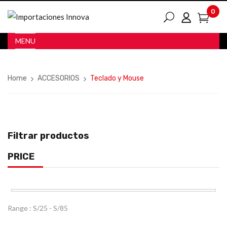
0
MENU
Home
ACCESORIOS
Teclado y Mouse
Filtrar productos
PRICE
Range :
S/
25
- S/
85