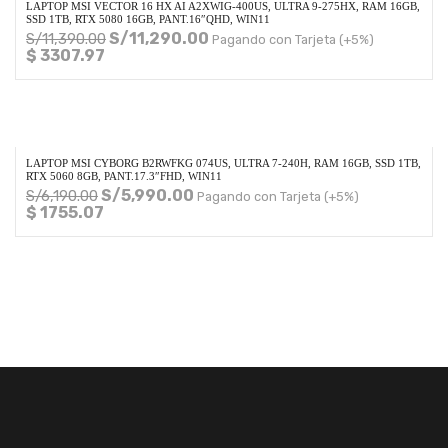
LAPTOP MSI VECTOR 16 HX AI A2XWIG-400US, ULTRA 9-275HX, RAM 16GB,
SSD 1TB, RTX 5080 16GB, PANT.16″QHD, WIN11
S/
11,290.00
S/
11,390.00
Pagando con Tarjeta (+5%)
$ 3307.97
LAPTOP MSI CYBORG B2RWFKG 074US, ULTRA 7-240H, RAM 16GB, SSD 1TB,
RTX 5060 8GB, PANT.17.3″FHD, WIN11
S/
5,990.00
S/
6,190.00
Pagando con Tarjeta (+5%)
$ 1755.07