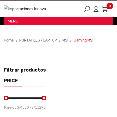
0
MENU
Home
PORTATILES / LAPTOP
MSI
Gaming MSI
Filtrar productos
PRICE
Range :
S/
4850
- S/
11290