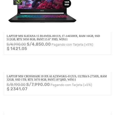
LAPTOP MSI KATANA 15 B14WEK-001US, I7-14650HX, RAM 16GB, SSD
512GB, RTX 5050 8GB, PANT.15.6″ FHD, WIN11
S/
4,850.00
S/
4,990.00
Pagando con Tarjeta (+5%)
$ 1421.05
LAPTOP MSI CROSSHAIR 18 HX AI A2XWGKG-012US, ULTRA 9-275HX, RAM
32GB, SSD 1TB, RTX 5070 8GB, PANT.18″QHD, WIN11
S/
7,990.00
S/
8,190.00
Pagando con Tarjeta (+5%)
$ 2341.07