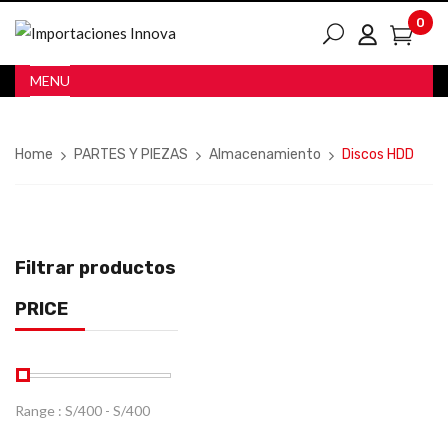
0
MENU
Home
PARTES Y PIEZAS
Almacenamiento
Discos HDD
Filtrar productos
PRICE
Range :
S/
400
- S/
400