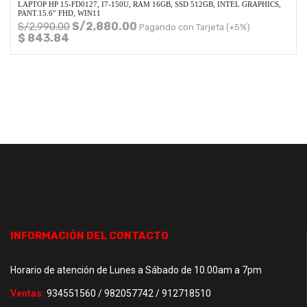
LAPTOP HP 15-FD0127, I7-150U, RAM 16GB, SSD 512GB, INTEL GRAPHICS,
PANT.15.6″ FHD, WIN11
S/
2,880.00
S/
2,990.00
Pagando con Tarjeta (+5%)
$ 843.84
INFORMACIÓN DEL CONTACTO
Horario de atención de Lunes a Sábado de 10.00am a 7pm
Ventas:
934551560 / 982057742 / 912718510