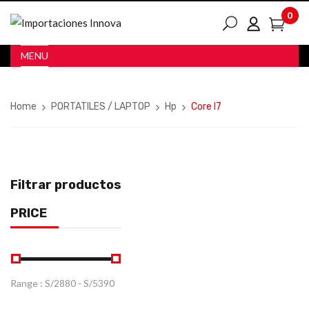
0
MENU
Home
PORTATILES / LAPTOP
Hp
Core I7
Filtrar productos
PRICE
Range :
S/
2880
- S/
5390