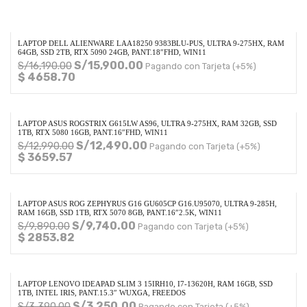
LAPTOP DELL ALIENWARE LAA18250 9383BLU-PUS, ULTRA 9-275HX, RAM
64GB, SSD 2TB, RTX 5090 24GB, PANT.18″FHD, WIN11
S/
15,900.00
S/
16,190.00
Pagando con Tarjeta (+5%)
$ 4658.70
LAPTOP ASUS ROGSTRIX G615LW AS96, ULTRA 9-275HX, RAM 32GB, SSD
1TB, RTX 5080 16GB, PANT.16″FHD, WIN11
S/
12,490.00
S/
12,990.00
Pagando con Tarjeta (+5%)
$ 3659.57
LAPTOP ASUS ROG ZEPHYRUS G16 GU605CP G16.U95070, ULTRA 9-285H,
RAM 16GB, SSD 1TB, RTX 5070 8GB, PANT.16″2.5K, WIN11
S/
9,740.00
S/
9,890.00
Pagando con Tarjeta (+5%)
$ 2853.82
LAPTOP LENOVO IDEAPAD SLIM 3 15IRH10, I7-13620H, RAM 16GB, SSD
1TB, INTEL IRIS, PANT.15.3″ WUXGA, FREEDOS
S/
3,250.00
S/
3,390.00
Pagando con Tarjeta (+5%)