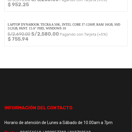
$ 952.25
LAPTOP DYNABOOK TECRA A 50K, INTEL CORE I7-1260P, RAM 16GB, SSD
512GB, PANT. 15.6″ FHD, WINDOWS 10
S/
2,580.00
S/
2,690.00
Pagando con Tarjeta (+5%)
$ 755.94
INFORMACIÓN DEL CONTACTO
Horario de atención de Lunes a Sábado de 10.00am a 7pm