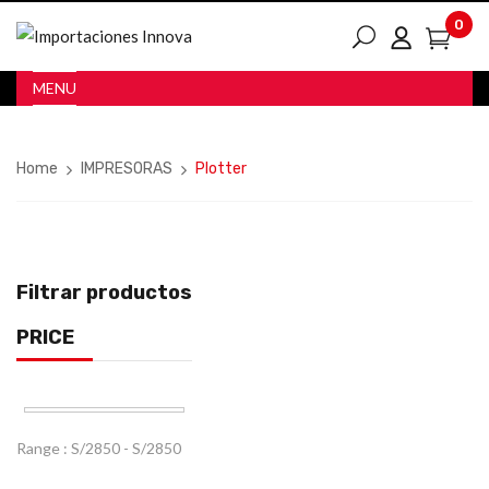
0
MENU
Home
IMPRESORAS
Plotter
Filtrar productos
PRICE
Range :
S/
2850
- S/
2850