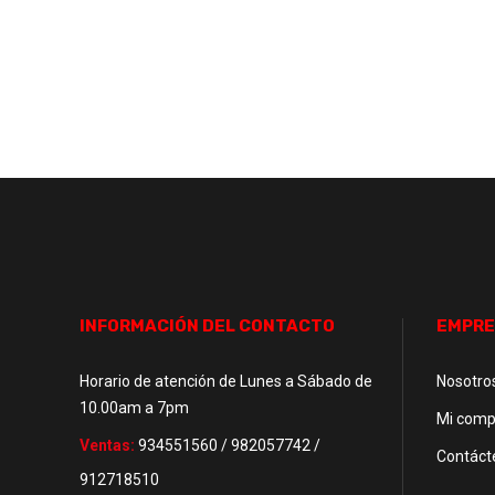
INFORMACIÓN DEL CONTACTO
EMPRE
Horario de atención de Lunes a Sábado de
Nosotro
10.00am a 7pm
Mi comp
Ventas:
934551560 / 982057742 /
Contáct
912718510