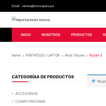
Email:
ventas@innovaperu.pe
INICIO
NOSOTROS
PRODUCTOS
S
Home
PORTATILES / LAPTOP
Amd / Ryzen
Ryzen 3
CATEGORÍAS DE PRODUCTOS
No pr
ACCESORIOS
COMPUTADORAS