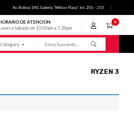
Av. Bolivia 180, Galería “Wilson Plaza” Int. 201 - 210
HORARIO DE ATENCION:
0
Lunes a Sábado de 10.00am a 7.30pm
Category
RYZEN 3