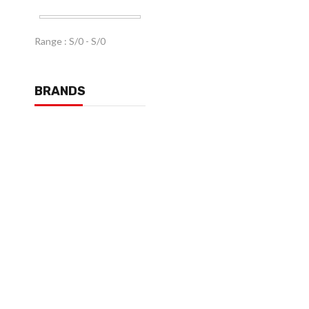
Range :
S/
0
- S/
0
BRANDS