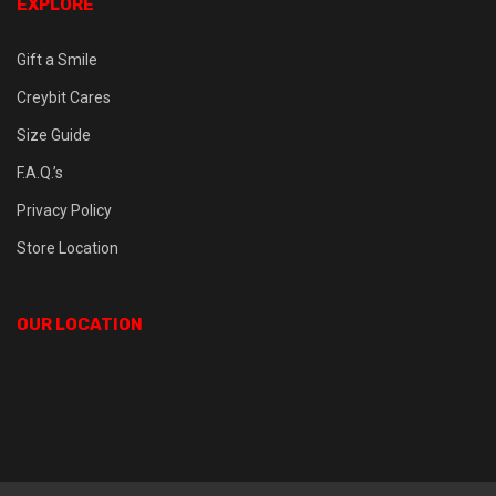
EXPLORE
Gift a Smile
Creybit Cares
Size Guide
F.A.Q.’s
Privacy Policy
Store Location
OUR LOCATION