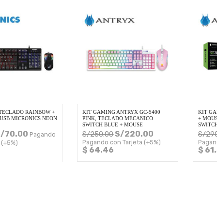
TECLADO RAINBOW +
KIT GAMING ANTRYX GC-5400
KIT G
USB MICRONICS NEON
PINK, TECLADO MECANICO
+ MOUS
SWITCH BLUE + MOUSE
SWITC
/
70.00
S/
220.00
S/
250.00
S/
29
Pagando
Pagando con Tarjeta (+5%)
Pagan
 (+5%)
$ 64.46
$ 61