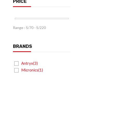
PRICE
Range :
S/
70
- S/
220
BRANDS
Antryx(3)
Micronics(1)