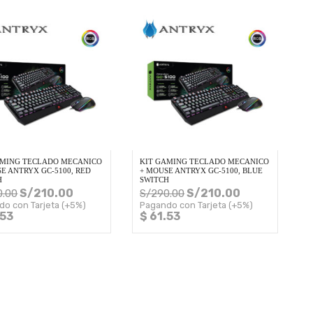
AMING TECLADO MECANICO
KIT GAMING TECLADO MECANICO
E ANTRYX GC-5100, RED
+ MOUSE ANTRYX GC-5100, BLUE
H
SWITCH
S/
210.00
S/
210.00
0.00
S/
290.00
do con Tarjeta (+5%)
Pagando con Tarjeta (+5%)
.53
$ 61.53