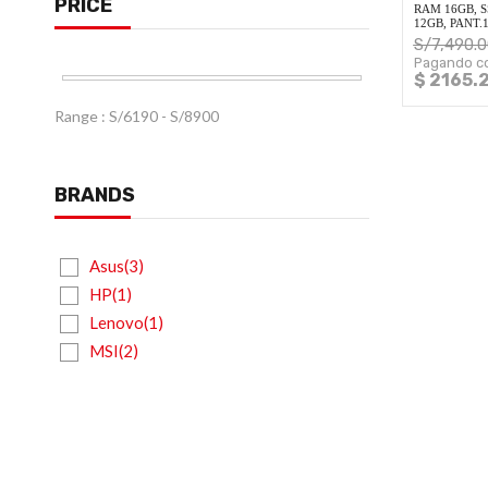
PRICE
RAM 16GB, S
12GB, PANT.
S/
7,490.0
Pagando co
$ 2165.
Range :
S/
6190
- S/
8900
BRANDS
Asus(3)
HP(1)
Lenovo(1)
MSI(2)