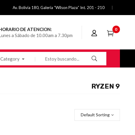
Av. Bolivia 180, Galería “Wilson Plaza” Int. 201 - 210
HORARIO DE ATENCION:
0
Lunes a Sábado de 10.00am a 7.30pm
Category
RYZEN 9
Default Sorting