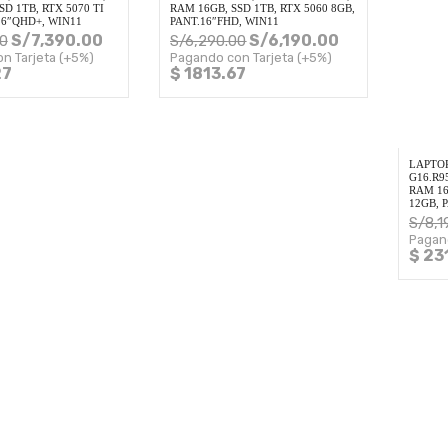
SD 1TB, RTX 5070 TI
RAM 16GB, SSD 1TB, RTX 5060 8GB,
16″QHD+, WIN11
PANT.16″FHD, WIN11
S/
7,390.00
S/
6,190.00
0
S/
6,290.00
n Tarjeta (+5%)
Pagando con Tarjeta (+5%)
27
$ 1813.67
LAPTOP
G16.R9
RAM 16
12GB, 
S/
8,1
Pagan
$ 23