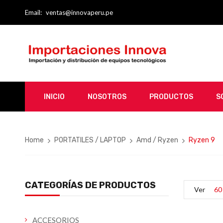
Email:
ventas@innovaperu.pe
INICIO
NOSOTROS
PRODUCTOS
S
Home
PORTATILES / LAPTOP
Amd / Ryzen
Ryzen 9
CATEGORÍAS DE PRODUCTOS
Ver
60
ACCESORIOS