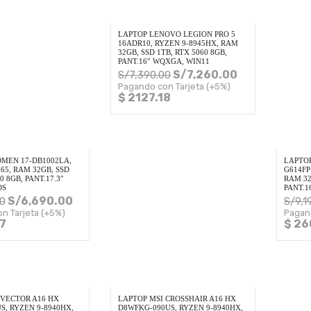
LAPTOP LENOVO LEGION PRO 5
16ADR10, RYZEN 9-8945HX, RAM
32GB, SSD 1TB, RTX 5060 8GB,
PANT.16″ WQXGA, WIN11
S/
7,260.00
S/
7,390.00
Pagando con Tarjeta (+5%)
$ 2127.18
OMEN 17-DB1002LA,
LAPTOP
365, RAM 32GB, SSD
G614FP
0 8GB, PANT.17.3″
RAM 32
OS
PANT.1
S/
6,690.00
0
S/
9,1
n Tarjeta (+5%)
Pagan
7
$ 26
 VECTOR A16 HX
LAPTOP MSI CROSSHAIR A16 HX
, RYZEN 9-8940HX,
D8WFKG-090US, RYZEN 9-8940HX,