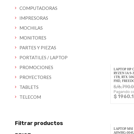
COMPUTADORAS
IMPRESORAS
MOCHILAS
MONITORES
PARTES Y PIEZAS
PORTATILES / LAPTOP
PROMOCIONES
LAPTOP HP 
RYZEN IA 9-
PROYECTORES
1TB, RTX 506
FHD, FREED
S/
6,790.0
TABLETS
Pagando co
$ 1960.1
TELECOM
Filtrar productos
LAPTOP MSI
A8WHG-004US