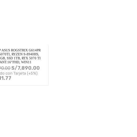
 ASUS ROGSTRIX G614PR
5070TI, RYZEN 9-8940HS,
GB, SSD 1TB, RTX 5070 TI
PANT.16″FHD, WIN11
S/
7,890.00
90.00
do con Tarjeta (+5%)
11.77