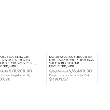
 ASUS ROG STRIX G16
LAPTOP ASUS ROG STRIX G814PH
 DS96, RYZEN 9-9955HX,
ES94, RYZEN 9-8940HX, RAM 16GB,
GB, SSD 1TB, RTX 5070 8GB,
SSD 1TB, RTX 5050 8GB,
6″ FHD, WIN11
PANT.18″FHD, WIN11
S/
8,900.00
S/
6,490.00
90.00
S/
6,590.00
do con Tarjeta (+5%)
Pagando con Tarjeta (+5%)
07.70
$ 1901.57