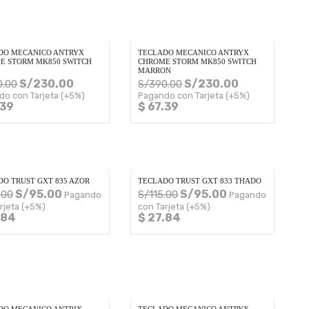
DO MECANICO ANTRYX
TECLADO MECANICO ANTRYX
E STORM MK850 SWITCH
CHROME STORM MK850 SWITCH
MARRON
S/
230.00
S/
230.00
0.00
S/
390.00
do con Tarjeta (+5%)
Pagando con Tarjeta (+5%)
.39
$ 67.39
DO TRUST GXT 835 AZOR
TECLADO TRUST GXT 833 THADO
S/
95.00
S/
95.00
.00
S/
115.00
Pagando
Pagando
rjeta (+5%)
con Tarjeta (+5%)
.84
$ 27.84