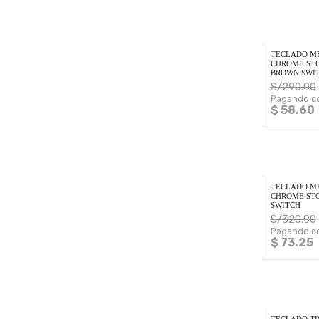
TECLADO M
CHROME STO
BROWN SWI
S/
290.00
Pagando co
$ 58.60
TECLADO M
CHROME STO
SWITCH
S/
320.00
Pagando co
$ 73.25