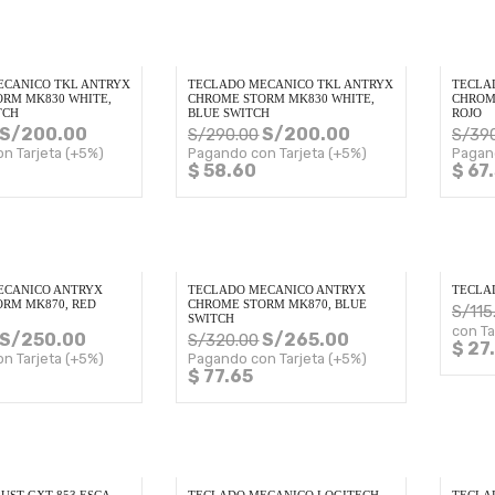
ECANICO TKL ANTRYX
TECLADO MECANICO TKL ANTRYX
TECLA
RM MK830 WHITE,
CHROME STORM MK830 WHITE,
CHROM
TCH
BLUE SWITCH
ROJO
S/
200.00
S/
200.00
S/
290.00
S/
39
n Tarjeta (+5%)
Pagando con Tarjeta (+5%)
Pagan
$ 58.60
$ 67
ECANICO ANTRYX
TECLADO MECANICO ANTRYX
TECLA
RM MK870, RED
CHROME STORM MK870, BLUE
S/
115
SWITCH
con Ta
S/
250.00
S/
265.00
S/
320.00
$ 27
n Tarjeta (+5%)
Pagando con Tarjeta (+5%)
$ 77.65