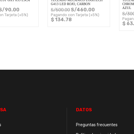
UST GXT 853 ESCA
TECLADO MECANICO LOGITECH
TECLA
G413 LED ROJO, CARBON
CHROM
AZUL
S/
90.00
S/
460.00
S/
500.00
S/
30
n Tarjeta (+5%)
Pagando con Tarjeta (+5%)
Pagan
$ 134.78
$ 63
SA
DATOS
s
Preguntas frecuentes