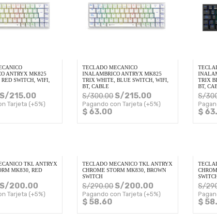
ECANICO
TECLADO MECANICO
TECLA
O ANTRYX MK825
INALAMBRICO ANTRYX MK825
INALA
 RED SWITCH, WIFI,
TRIX WHITE, BLUE SWITCH, WIFI,
TRIX B
BT, CABLE
BT, CA
S/
215.00
S/
215.00
S/
300.00
S/
30
n Tarjeta (+5%)
Pagando con Tarjeta (+5%)
Pagan
$ 63.00
$ 63
ECANICO TKL ANTRYX
TECLADO MECANICO TKL ANTRYX
TECLA
RM MK830, RED
CHROME STORM MK830, BROWN
CHROM
SWITCH
SWITC
S/
200.00
S/
200.00
S/
290.00
S/
29
n Tarjeta (+5%)
Pagando con Tarjeta (+5%)
Pagan
$ 58.60
$ 58