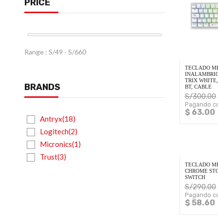
PRICE
Range :
S/
49
- S/
660
TECLADO M
INALAMBRIC
TRIX WHITE,
BRANDS
BT, CABLE
S/
300.00
Pagando co
$ 63.00
Antryx(18)
Logitech(2)
Micronics(1)
Trust(3)
TECLADO M
CHROME STO
SWITCH
S/
290.00
Pagando co
$ 58.60