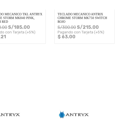
DO MECANICO TKL ANTRYX
TECLADO MECANICO ANTRIX
E STORM MK840 PINK,
CHROME STORM MK750 SWITCH
H RED
ROJO
S/
185.00
S/
215.00
0.00
S/
300.00
do con Tarjeta (+5%)
Pagando con Tarjeta (+5%)
.21
$ 63.00