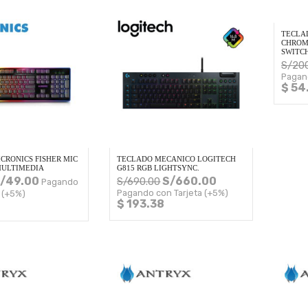
TECLA
CHROM
SWITC
S/
20
Pagan
$ 54
CRONICS FISHER MIC
TECLADO MECANICO LOGITECH
MULTIMEDIA
G815 RGB LIGHTSYNC.
/
49.00
S/
660.00
S/
690.00
Pagando
Pagando con Tarjeta (+5%)
 (+5%)
$ 193.38