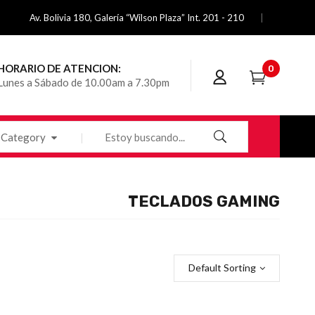
Av. Bolivia 180, Galería “Wilson Plaza” Int. 201 - 210
HORARIO DE ATENCION:
0
Lunes a Sábado de 10.00am a 7.30pm
Category
TECLADOS GAMING
Default Sorting