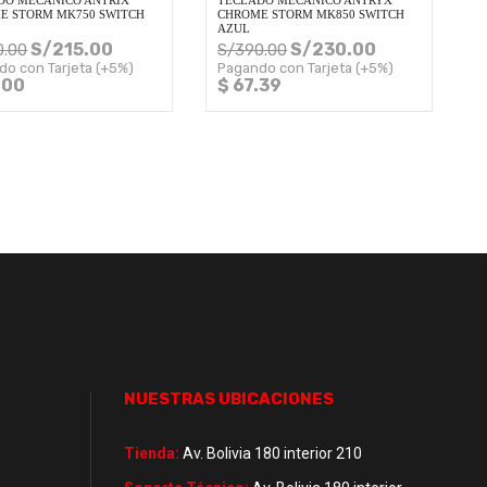
DO MECANICO ANTRIX
TECLADO MECANICO ANTRYX
E STORM MK750 SWITCH
CHROME STORM MK850 SWITCH
AZUL
S/
215.00
S/
230.00
0.00
S/
390.00
do con Tarjeta (+5%)
Pagando con Tarjeta (+5%)
.00
$ 67.39
NUESTRAS UBICACIONES
Tienda:
Av. Bolivia 180 interior 210