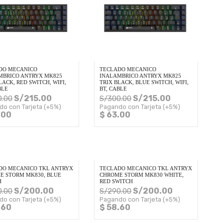
DO MECANICO
TECLADO MECANICO
MBRICO ANTRYX MK825
INALAMBRICO ANTRYX MK825
LACK, RED SWITCH, WIFI,
TRIX BLACK, BLUE SWITCH, WIFI,
BLE
BT, CABLE
S/
215.00
S/
215.00
0.00
S/
300.00
do con Tarjeta (+5%)
Pagando con Tarjeta (+5%)
.00
$ 63.00
DO MECANICO TKL ANTRYX
TECLADO MECANICO TKL ANTRYX
E STORM MK830, BLUE
CHROME STORM MK830 WHITE,
H
RED SWITCH
S/
200.00
S/
200.00
0.00
S/
290.00
do con Tarjeta (+5%)
Pagando con Tarjeta (+5%)
.60
$ 58.60