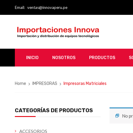
Email:
ventas@innovaperu.pe
INICIO
NOSOTROS
PRODUCTOS
S
Home
IMPRESORAS
Impresoras Matriciales
CATEGORÍAS DE PRODUCTOS
No pr
ACCESORIOS