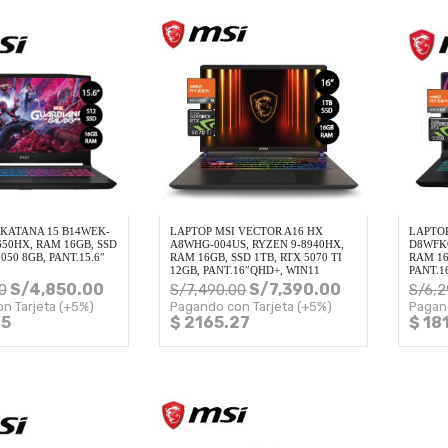
 KATANA 15 B14WEK-
LAPTOP MSI VECTOR A16 HX
LAPTOP
4650HX, RAM 16GB, SSD
A8WHG-004US, RYZEN 9-8940HX,
D8WFKG
050 8GB, PANT.15.6″
RAM 16GB, SSD 1TB, RTX 5070 TI
RAM 16
12GB, PANT.16″QHD+, WIN11
PANT.1
S/
4,850.00
S/
7,390.00
0
S/
7,490.00
S/
6,2
n Tarjeta (+5%)
Pagando con Tarjeta (+5%)
Pagan
05
$ 2165.27
$ 18