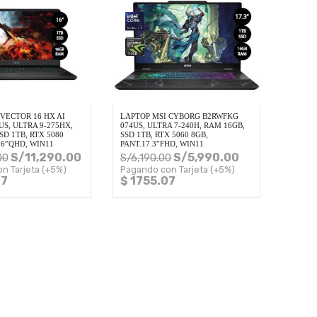
VECTOR 16 HX AI
LAPTOP MSI CYBORG B2RWFKG
S, ULTRA 9-275HX,
074US, ULTRA 7-240H, RAM 16GB,
SD 1TB, RTX 5080
SSD 1TB, RTX 5060 8GB,
16″QHD, WIN11
PANT.17.3″FHD, WIN11
S/
11,290.00
S/
5,990.00
00
S/
6,190.00
n Tarjeta (+5%)
Pagando con Tarjeta (+5%)
97
$ 1755.07