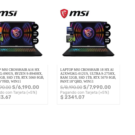
 MSI CROSSHAIR A16 HX
LAPTOP MSI CROSSHAIR 18 HX AI
-090US, RYZEN 9-8940HX,
A2XWGKG-012US, ULTRA 9-275HX,
GB, SSD 1TB, RTX 5060 8GB,
RAM 32GB, SSD 1TB, RTX 5070 8GB,
6″FHD, WIN11
PANT.18″QHD, WIN11
S/
6,190.00
S/
7,990.00
90.00
S/
8,190.00
do con Tarjeta (+5%)
Pagando con Tarjeta (+5%)
13.67
$ 2341.07