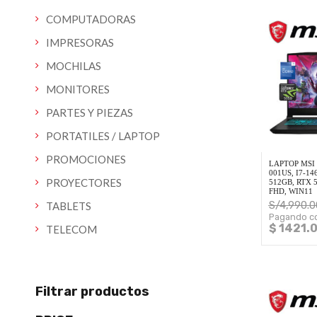
COMPUTADORAS
IMPRESORAS
MOCHILAS
MONITORES
PARTES Y PIEZAS
PORTATILES / LAPTOP
PROMOCIONES
LAPTOP MSI
001US, I7-1
PROYECTORES
512GB, RTX 5
FHD, WIN11
S/
4,990.0
TABLETS
Pagando co
$ 1421.
TELECOM
Filtrar productos