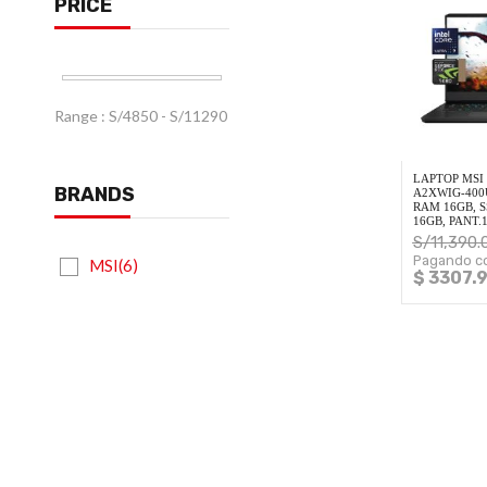
PRICE
Range :
S/
4850
- S/
11290
LAPTOP MSI 
BRANDS
A2XWIG-400U
RAM 16GB, S
16GB, PANT.
S/
11,390.
Pagando co
MSI(6)
$ 3307.