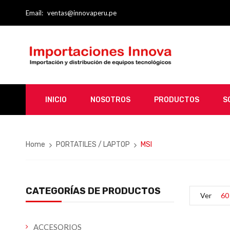
Email:
ventas@innovaperu.pe
INICIO
NOSOTROS
PRODUCTOS
S
Home
PORTATILES / LAPTOP
MSI
CATEGORÍAS DE PRODUCTOS
Ver
60
ACCESORIOS