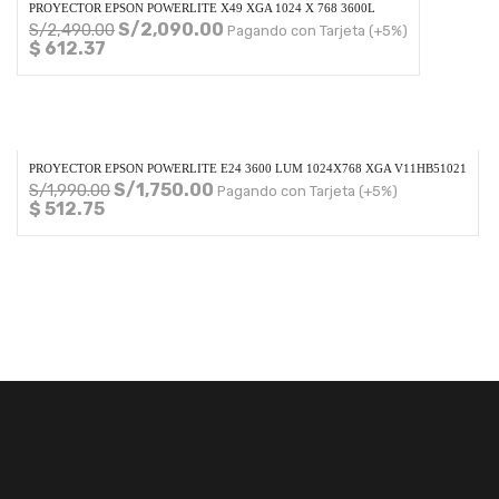
PROYECTOR EPSON POWERLITE X49 XGA 1024 X 768 3600L
S/
2,090.00
S/
2,490.00
Pagando con Tarjeta (+5%)
$ 612.37
PROYECTOR EPSON POWERLITE E24 3600 LUM 1024X768 XGA V11HB51021
S/
1,750.00
S/
1,990.00
Pagando con Tarjeta (+5%)
$ 512.75