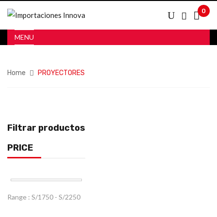
0
MENU
Home
PROYECTORES
Filtrar productos
PRICE
Range :
S/
1750
- S/
2250