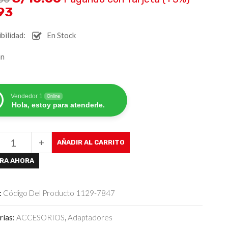
.93
bilidad:
En Stock
nn
Vendedor 1
Online
Hola, estoy para atenderle.
+
AÑADIR AL CARRITO
RA AHORA
:
Código Del Producto 1129-7847
rías:
ACCESORIOS
,
Adaptadores