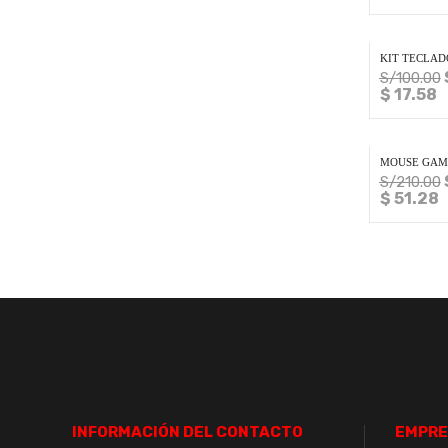
KIT TECLAD
S/
100.00
$ 17.58
MOUSE GAMI
S/
210.00
$ 51.28
INFORMACIÓN DEL CONTACTO
EMPRE