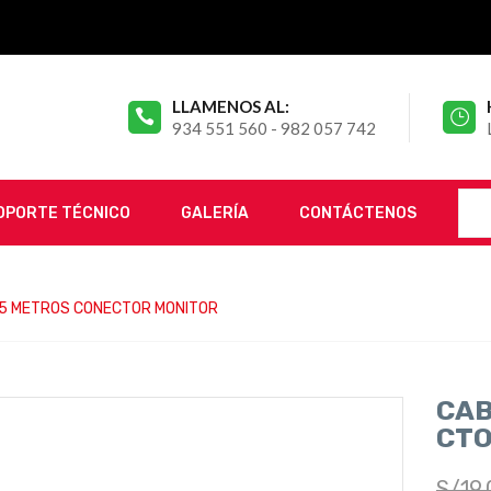
LLAMENOS AL:
934 551 560 - 982 057 742
OPORTE TÉCNICO
GALERÍA
CONTÁCTENOS
1.5 METROS CONECTOR MONITOR
CAB
CTO
S/
19