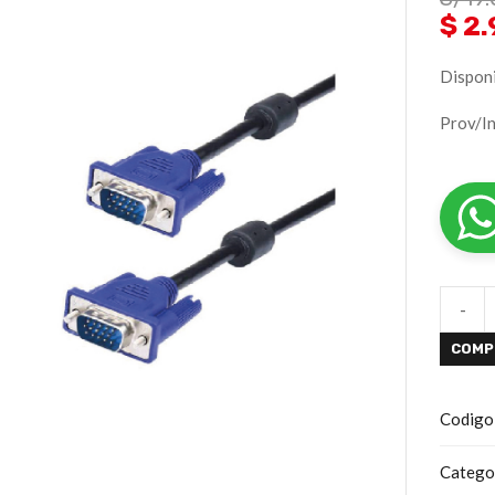
$ 2
Disponi
Prov/I
-
COMP
Codigo
Catego