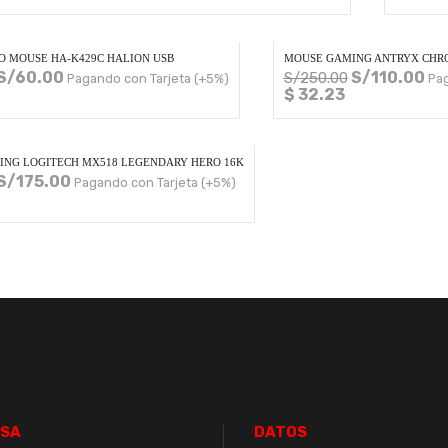
O MOUSE HA-K429C HALION USB
MOUSE GAMING ANTRYX CHR
S/
60.00
S/
110.00
S/
250.00
Pagando con Tarjeta (+5%)
Pag
$ 32.23
NG LOGITECH MX518 LEGENDARY HERO 16K
S/
175.00
Pagando con Tarjeta (+5%)
SA
DATOS