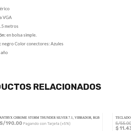
érico
a VGA
.5 metros
ón:
en bolsa simple.
:
negro Color conectores: Azules
 año
UCTOS RELACIONADOS
ANTRYX CHROME STORM THUNDER SILVER 7.1, VIBRADOR, RGB
TECLADO 
S/
190.00
S/
55.0
Pagando con Tarjeta (+5%)
$ 11.4