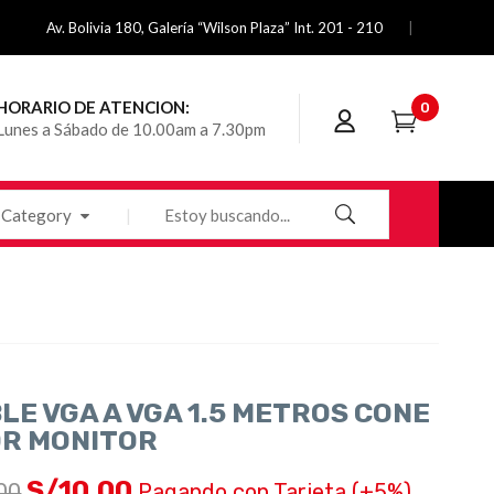
Av. Bolivia 180, Galería “Wilson Plaza” Int. 201 - 210
HORARIO DE ATENCION:
0
Lunes a Sábado de 10.00am a 7.30pm
Category
LE VGA A VGA 1.5 METROS CONE
R MONITOR
S/
10.00
.00
Pagando con Tarjeta (+5%)