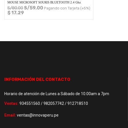
MOUSE MICROSOFT SOURIS BLUETOOTH 2.4 Ghz
S/
59.00
S/
80.00
Pagando con Tarjeta (+5%)
$ 17.29
INFORMACIÓN DEL CONTACTO
Horario de atención de Lunes a Sábado de 10.00am a 7pm
Ventas:
934551560 / 982057742 / 912718510
Email:
ventas@innovaperu.pe