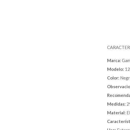
CARACTERÍ
Marca:
Gam
Modelo:
12
Color:
Negr
Observacio
Recomenda
Medidas:
29
Material:
El
Característ
Uso:
Exter