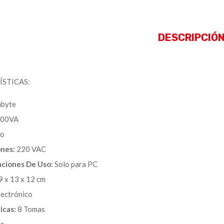
DESCRIPCIÓ
STICAS:
byte
00VA
o
nes:
220 VAC
ciones De Uso:
Solo para PC
 x 13 x 12 cm
ectrónico
icas:
8 Tomas
no