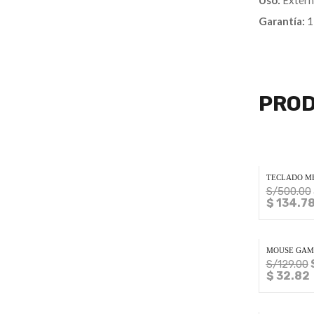
Garantía:
1
PROD
TECLADO ME
S/
500.00
$ 134.7
MOUSE GAMI
S/
129.00
$ 32.82