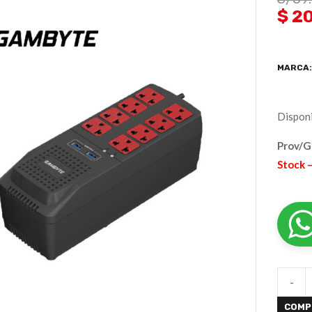
$ 2
MARCA
Disponi
Prov/
Stock –
-
COMP