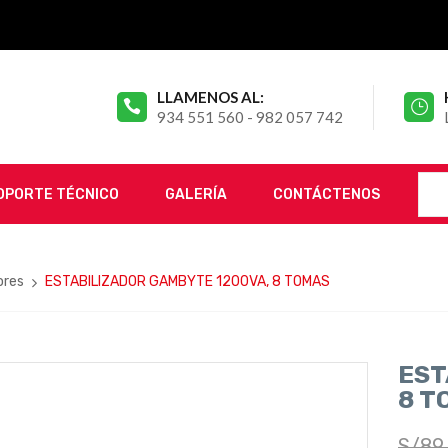
LLAMENOS AL:
934 551 560 - 982 057 742
OPORTE TÉCNICO
GALERÍA
CONTÁCTENOS
ores
ESTABILIZADOR GAMBYTE 1200VA, 8 TOMAS
EST
8 T
S/
89