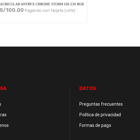
AURICULAR ANTRYX CHROME STORM GH-530 RGB
S/
100.00
Pagando con Tarjeta (+5%)
SA
DATOS
s
Preguntas frecuentes
ras
Política de privacidad
enos
Formas de pago