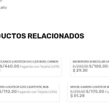
 año
UCTOS RELACIONADOS
CANICO LOGITECH G413 LED ROJO, CARBON
MICROFONO AURICULAR GA
S/
460.00
S/
100.00
S/
230.00
Pagando con Tarjeta (+5%)
8
$ 29.30
NG LOGITECH G203 LIGHTSYNC RGB
MOUSE GAMING LOGITECH M
S/
112.00
S/
175.00
S/
210.00
Pagando con Tarjeta (+5%)
Pa
$ 51.28