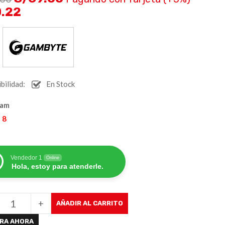
0.22
:
bilidad:
En Stock
Gam
 8
Vendedor 1
Online
Hola, estoy para atenderle.
+
AÑADIR AL CARRITO
RA AHORA