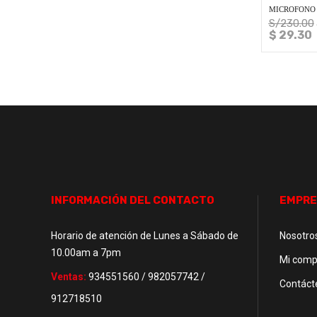
MICROFONO 
S/
230.00
$ 29.30
INFORMACIÓN DEL CONTACTO
EMPRE
Horario de atención de Lunes a Sábado de
Nosotro
10.00am a 7pm
Mi comp
Ventas:
934551560 / 982057742 /
Contáct
912718510