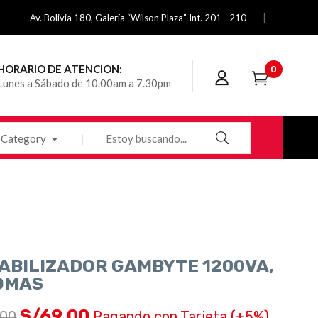
Av. Bolivia 180, Galería “Wilson Plaza” Int. 201 - 210
HORARIO DE ATENCION:
0
Lunes a Sábado de 10.00am a 7.30pm
Category
ABILIZADOR GAMBYTE 1200VA,
OMAS
S/
69.00
.00
Pagando con Tarjeta (+5%)