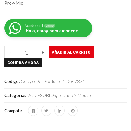
Prov/Mic
Vendedor 1
Online
Hola, estoy para atenderle.
-
+
AÑADIR AL CARRITO
COMPRA AHORA
Codigo:
Código Del Producto 1129-7871
Categorías:
ACCESORIOS
,
Teclado Y Mouse
Compatir: