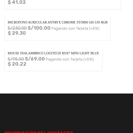
$ 41.02
MICROFONO AURICULAR ANTRYX CHROME STORM GH-530 RGB
S/
100.00
S/
230.00
Pagando con Tarjeta (+5%)
$ 29.30
MOUSE INALAMBRICO LOGITECH M187 MINI LIGHT BLUE
S/
69.00
S/
95.00
Pagando con Tarjeta (+5%)
$ 20.22