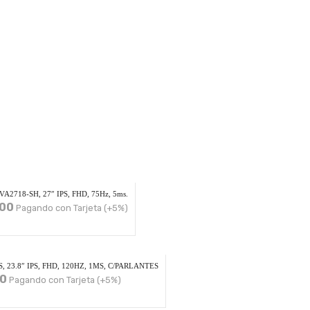
718-SH, 27″ IPS, FHD, 75Hz, 5ms.
.00
Pagando con Tarjeta (+5%)
 23.8″ IPS, FHD, 120HZ, 1MS, C/PARLANTES
0
Pagando con Tarjeta (+5%)