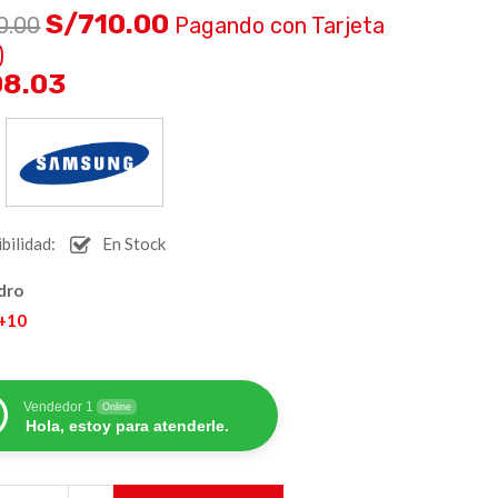
S/
710.00
0.00
Pagando con Tarjeta
)
08.03
:
bilidad:
En Stock
dro
 +10
Vendedor 1
Online
Hola, estoy para atenderle.