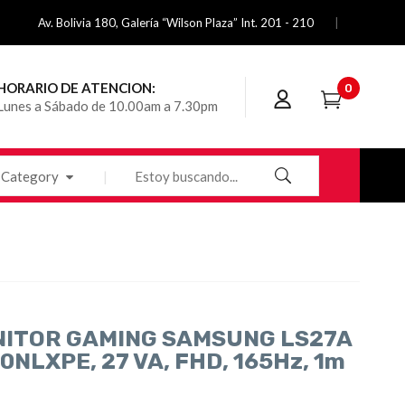
Av. Bolivia 180, Galería “Wilson Plaza” Int. 201 - 210
HORARIO DE ATENCION:
0
Lunes a Sábado de 10.00am a 7.30pm
Category
ITOR GAMING SAMSUNG LS27A
0NLXPE, 27 VA, FHD, 165Hz, 1m