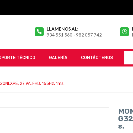
LLAMENOS AL:
934 551 560 - 982 057 742
OPORTE TÉCNICO
GALERÍA
CONTÁCTENOS
NLXPE, 27 VA, FHD, 165Hz, 1ms.
MON
G32
S.