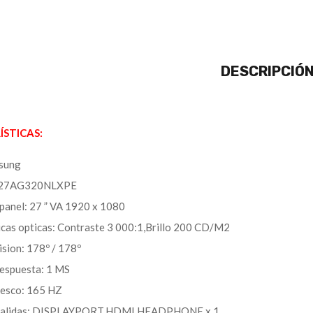
DESCRIPCIÓ
STICAS:
sung
S27AG320NLXPE
panel: 27 ” VA 1920 x 1080
icas opticas: Contraste 3 000:1,Brillo 200 CD/M2
ision: 178º / 178º
espuesta: 1 MS
resco: 165 HZ
 salidas: DISPLAYPORT,HDMI,HEADPHONE x 1