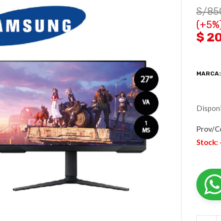
S/
85
(+5%
$ 2
MARCA
Disponi
Prov/C
Stock: