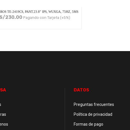
OS TE-2419CS, PANT.23.8″ IPS, WUXGA, 75HZ, 5MS
S/
230.00
Pagando con Tarjeta (+5%)
SA
DATOS
s
Preguntas frecuentes
ras
Política de privacidad
enos
Formas de pago