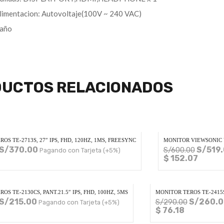
alimentacion: Autovoltaje(100V ~ 240 VAC)
 año
UCTOS RELACIONADOS
OS TE-2713S, 27″ IPS, FHD, 120HZ, 1MS, FREESYNC
MONITOR VIEWSONIC VA2
S/
370.00
S/
519
S/
600.00
Pagando con Tarjeta (+5%)
1
$ 152.07
OS TE-2130CS, PANT.21.5″ IPS, FHD, 100HZ, 5MS
MONITOR TEROS TE-2415S,
S/
215.00
S/
260.0
S/
290.00
Pagando con Tarjeta (+5%)
$ 76.18