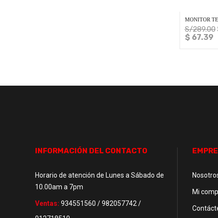
MONITOR TER
S/
289.00
$ 67.39
INFORMACIÓN DEL CONTACTO
EMPRE
Horario de atención de Lunes a Sábado de
Nosotro
10.00am a 7pm
Mi comp
Ventas:
934551560 / 982057742 /
Contáct