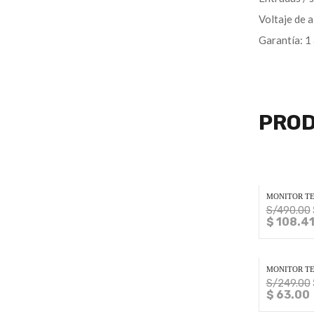
Voltaje de 
Garantía: 1
PROD
MONITOR TER
S/
490.00
$ 108.4
MONITOR TER
S/
249.00
$ 63.00