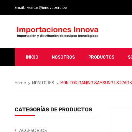
Email:
ventas@innovaperu.pe
INICIO
NOSOTROS
PRODUCTOS
S
Home
MONITORES
MONITOR GAMING SAMSUNG LS27AG320
CATEGORÍAS DE PRODUCTOS
ACCESORIOS