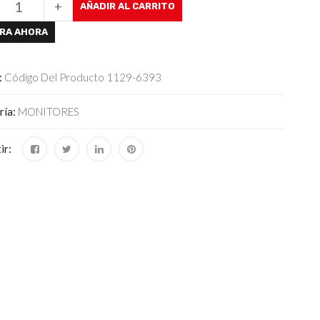
+
AÑADIR AL CARRITO
RA AHORA
:
Código Del Producto 1129-6393
ría:
MONITORES
ir: