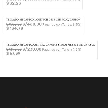
$ 32.23
TECLADO MECANICO LOGITECH G413 LED ROJO, CARBON
S/
460.00
S/
500.00
Pagando con Tarjeta (+5%)
$ 134.78
TECLADO MECANICO ANTRYX CHROME STORM MK850 SWITCH AZUL
S/
230.00
S/
390.00
Pagando con Tarjeta (+5%)
$ 67.39