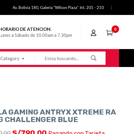
Av. Bolivia 180, Galería “Wilson Plaza” Int. 201 - 210
HORARIO DE ATENCION:
0
Lunes a Sábado de 10.00am a 7.30pm
Category
LA GAMING ANTRYX XTREME RA
G CHALLENGER BLUE
S/
790.00
0.00
Pagando con Tarjeta