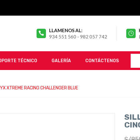
LLAMENOS AL:
934 551 560 - 982 057 742
OPORTE TÉCNICO
GALERÍA
CONTÁCTENOS
RYX XTREME RACING CHALLENGER BLUE
SIL
CIN
S/
85