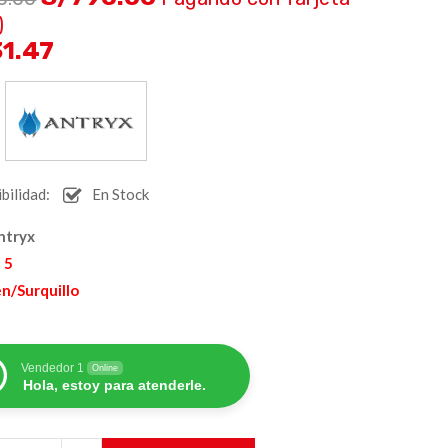
)
31.47
:
bilidad:
En Stock
ntryx
 5
n/Surquillo
Vendedor 1
Online
Hola, estoy para atenderle.