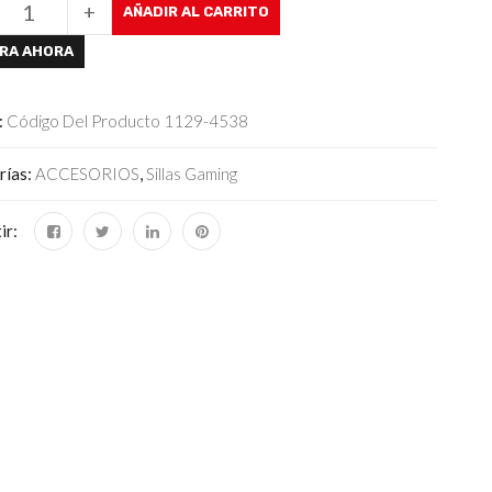
+
AÑADIR AL CARRITO
RA AHORA
:
Código Del Producto 1129-4538
rías:
ACCESORIOS
,
Sillas Gaming
ir: