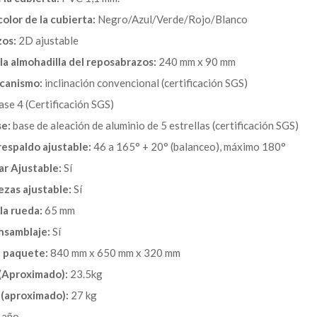
olor de la cubierta:
Negro/Azul/Verde/Rojo/Blanco
os:
2D ajustable
a almohadilla del reposabrazos:
240 mm x 90 mm
canismo:
inclinación convencional (certificación SGS)
ase 4 (Certificación SGS)
se:
base de aleación de aluminio de 5 estrellas (certificación SGS)
espaldo ajustable:
46 a 165° + 20° (balanceo), máximo 180°
r Ajustable:
Sí
zas ajustable:
Sí
la rueda:
65 mm
nsamblaje:
Sí
 paquete:
840 mm x 650 mm x 320 mm
(Aproximado):
23.5kg
 (aproximado):
27 kg
 año