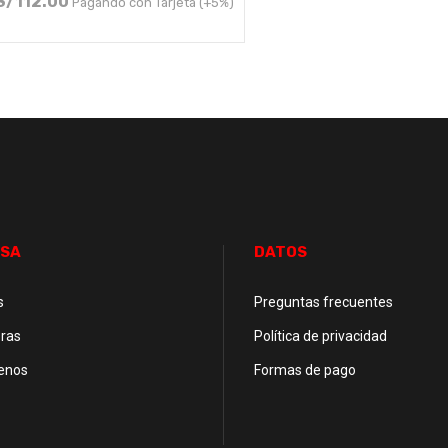
S/
112.00
Pagando con Tarjeta (+5%)
SA
DATOS
s
Preguntas frecuentes
ras
Política de privacidad
enos
Formas de pago