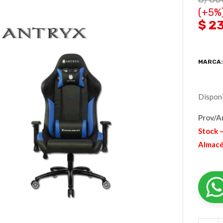
(+5%
$ 2
MARCA
Disponi
Prov/A
Stock –
Almacé