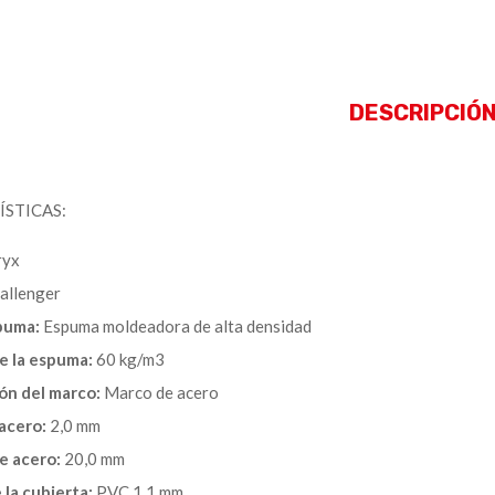
DESCRIPCIÓ
STICAS:
ryx
allenger
puma:
Espuma moldeadora de alta densidad
e la espuma:
60 kg/m3
ón del marco:
Marco de acero
acero:
2,0 mm
e acero:
20,0 mm
 la cubierta:
PVC 1,1 mm.