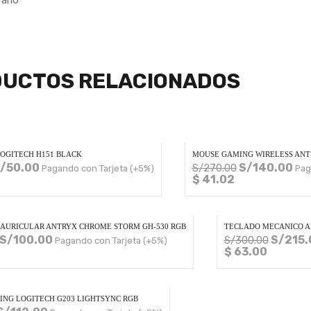
UCTOS RELACIONADOS
OGITECH H151 BLACK
MOUSE GAMING WIRELESS ANTR
/
50.00
S/
140.00
S/
270.00
Pagando con Tarjeta (+5%)
Pag
$ 41.02
AURICULAR ANTRYX CHROME STORM GH-530 RGB
TECLADO MECANICO A
S/
100.00
S/
215.
S/
300.00
Pagando con Tarjeta (+5%)
$ 63.00
NG LOGITECH G203 LIGHTSYNC RGB