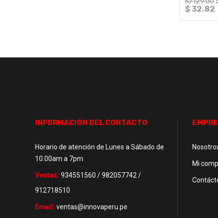
S/
129.00
$ 32.82
INFORMACIÓN DEL CONTACTO
EMPRE
Horario de atención de Lunes a Sábado de
Nosotro
10.00am a 7pm
Mi comp
Ventas:
934551560 / 982057742 /
Contáct
912718510
Email:
ventas@innovaperu.pe