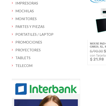
IMPRESORAS
MOCHILAS
MONITORES
PARTES Y PIEZAS
PORTATILES / LAPTOP
PROMOCIONES
MOUSE PAD
GM820, XL, 
PROYECTORES
S
S/
90.00
con Tarjeta
TABLETS
$ 21.98
TELECOM