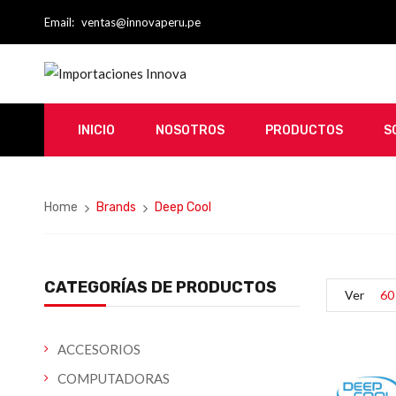
Email:
ventas@innovaperu.pe
INICIO
NOSOTROS
PRODUCTOS
S
Home
Brands
Deep Cool
CATEGORÍAS DE PRODUCTOS
Ver
60
ACCESORIOS
COMPUTADORAS