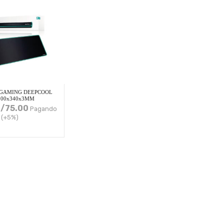
 GAMING DEEPCOOL
900x340x3MM
/
75.00
Pagando
 (+5%)