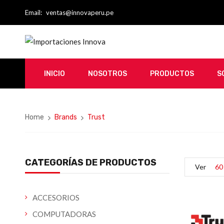
Email:
ventas@innovaperu.pe
INICIO
NOSOTROS
PRODUCTOS
S
Home
Brands
Trust
CATEGORÍAS DE PRODUCTOS
Ver
60
ACCESORIOS
COMPUTADORAS