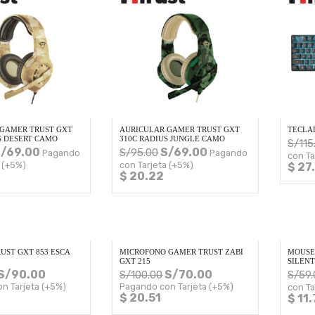
GAMER TRUST GXT
AURICULAR GAMER TRUST GXT
TECLA
S DESERT CAMO
310C RADIUS JUNGLE CAMO
S/
115
/
69.00
S/
69.00
S/
95.00
Pagando
Pagando
con Ta
 (+5%)
con Tarjeta (+5%)
$ 27
$ 20.22
UST GXT 853 ESCA
MICROFONO GAMER TRUST ZABI
MOUSE
GXT 215
SILEN
S/
90.00
S/
70.00
S/
100.00
S/
59
n Tarjeta (+5%)
Pagando con Tarjeta (+5%)
con Ta
$ 20.51
$ 11