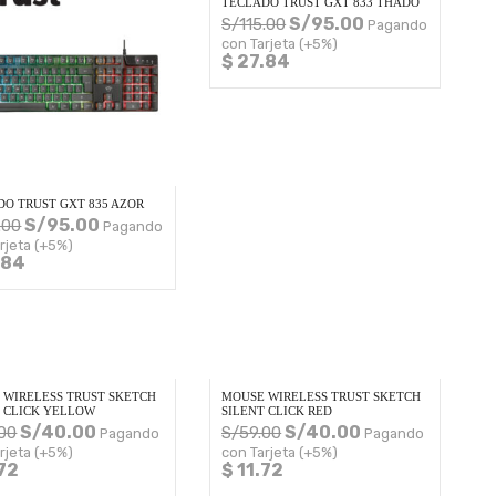
TECLADO TRUST GXT 833 THADO
S/
95.00
S/
115.00
Pagando
con Tarjeta (+5%)
$ 27.84
DO TRUST GXT 835 AZOR
S/
95.00
.00
Pagando
rjeta (+5%)
.84
 WIRELESS TRUST SKETCH
MOUSE WIRELESS TRUST SKETCH
T CLICK YELLOW
SILENT CLICK RED
S/
40.00
S/
40.00
.00
S/
59.00
Pagando
Pagando
rjeta (+5%)
con Tarjeta (+5%)
.72
$ 11.72