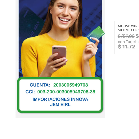
MOUSE WIRE
SILENT CLI
S
S/
59.00
con Tarjeta
$ 11.72