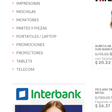
IMPRESORAS
MOCHILAS
MONITORES
PARTES Y PIEZAS
PORTATILES / LAPTOP
PROMOCIONES
AURICULAR 
310D RADIU
PROYECTORES
S
S/
95.00
con Tarjeta
TABLETS
$ 20.22
TELECOM
TECLADO TR
METAL
S/
130.00
Pagando co
$ 26.37