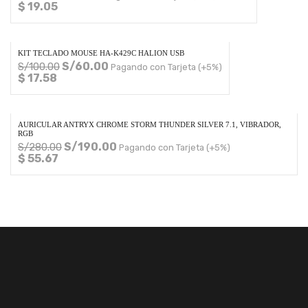
$ 19.05
KIT TECLADO MOUSE HA-K429C HALION USB
S/
60.00
S/
100.00
Pagando con Tarjeta (+5%)
$ 17.58
AURICULAR ANTRYX CHROME STORM THUNDER SILVER 7.1, VIBRADOR,
RGB
S/
190.00
S/
280.00
Pagando con Tarjeta (+5%)
$ 55.67