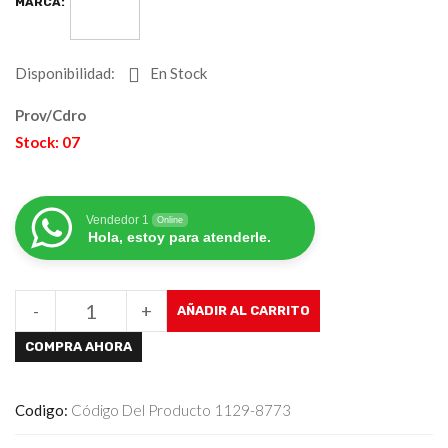
MARCA:
Disponibilidad:
En Stock
Prov/Cdro
Stock: 07
Vendedor 1
Online
Hola, estoy para atenderle.
-
+
AÑADIR AL CARRITO
COMPRA AHORA
Codigo:
Código Del Producto 1129-8773