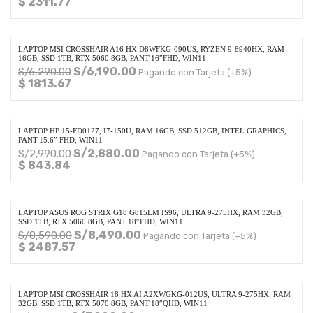
$ 2311.77
LAPTOP MSI CROSSHAIR A16 HX D8WFKG-090US, RYZEN 9-8940HX, RAM
16GB, SSD 1TB, RTX 5060 8GB, PANT.16″FHD, WIN11
S/
6,190.00
S/
6,290.00
Pagando con Tarjeta (+5%)
$ 1813.67
LAPTOP HP 15-FD0127, I7-150U, RAM 16GB, SSD 512GB, INTEL GRAPHICS,
PANT.15.6″ FHD, WIN11
S/
2,880.00
S/
2,990.00
Pagando con Tarjeta (+5%)
$ 843.84
LAPTOP ASUS ROG STRIX G18 G815LM IS96, ULTRA 9-275HX, RAM 32GB,
SSD 1TB, RTX 5060 8GB, PANT.18″FHD, WIN11
S/
8,490.00
S/
8,590.00
Pagando con Tarjeta (+5%)
$ 2487.57
LAPTOP MSI CROSSHAIR 18 HX AI A2XWGKG-012US, ULTRA 9-275HX, RAM
32GB, SSD 1TB, RTX 5070 8GB, PANT.18″QHD, WIN11