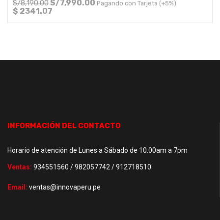
S/
7,990.00
S/
8,190.00
Pagando con Tarjeta (+5%)
$ 2341.07
INFORMACIÓN DEL CONTACTO
Horario de atención de Lunes a Sábado de 10.00am a 7pm
Ventas:
934551560 / 982057742 / 912718510
Email:
ventas@innovaperu.pe