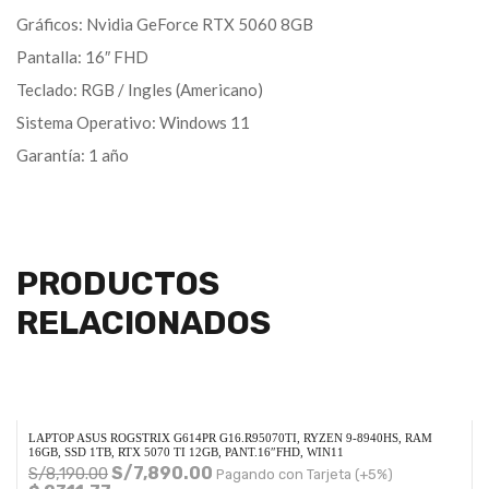
Gráficos: Nvidia GeForce RTX 5060 8GB
Pantalla: 16″ FHD
Teclado: RGB / Ingles (Americano)
Sistema Operativo: Windows 11
Garantía: 1 año
PRODUCTOS
RELACIONADOS
LAPTOP ASUS ROGSTRIX G614PR G16.R95070TI, RYZEN 9-8940HS, RAM
16GB, SSD 1TB, RTX 5070 TI 12GB, PANT.16″FHD, WIN11
S/
7,890.00
S/
8,190.00
Pagando con Tarjeta (+5%)