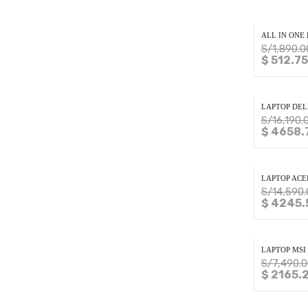
ALL IN ONE 
S/
1,890.0
$ 512.75
LAPTOP DELL
S/
16,190.
$ 4658.
LAPTOP ACER
S/
14,590.
$ 4245.
LAPTOP MSI 
S/
7,490.0
$ 2165.