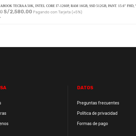
BOOK TECRA A 50K, INTEL CORE I7-1260P, RAM 16GB, SSD 512GB, PANT. 15.6″ FHD
S/
2,580.00
00
Pagando con Tarjeta (+5%)
4
SA
DATOS
s
Preguntas frecuentes
ras
Política de privacidad
enos
Formas de pago