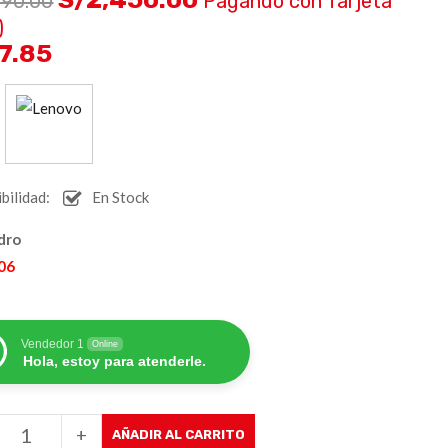
590.00
Pagando con Tarjeta
)
17.85
:
bilidad:
En Stock
dro
 06
Vendedor 1
Online
Hola, estoy para atenderle.
+
AÑADIR AL CARRITO