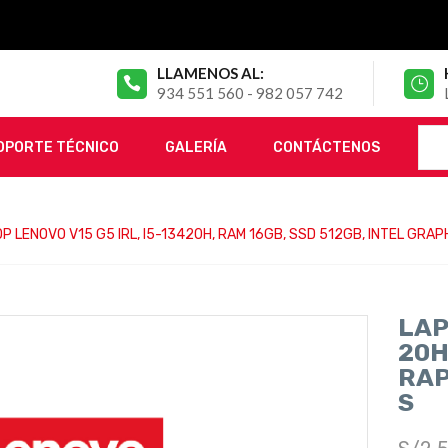
LLAMENOS AL:
934 551 560 - 982 057 742
OPORTE TÉCNICO
GALERÍA
CONTÁCTENOS
P LENOVO V15 G5 IRL, I5-13420H, RAM 16GB, SSD 512GB, INTEL GRAPH
LAP
20H
RAP
S