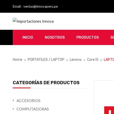
Email:
ventas@innovaperu.pe
INICIO
NOSOTROS
PRODUCTOS
S
Home
PORTATILES / LAPTOP
Lenovo
Core I5
LAPTO
CATEGORÍAS DE PRODUCTOS
ACCESORIOS
COMPUTADORAS