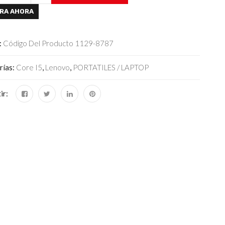
RA AHORA
:
Código Del Producto 1129-8787
rías:
Core I5
,
Lenovo
,
PORTATILES / LAPTOP
ir: