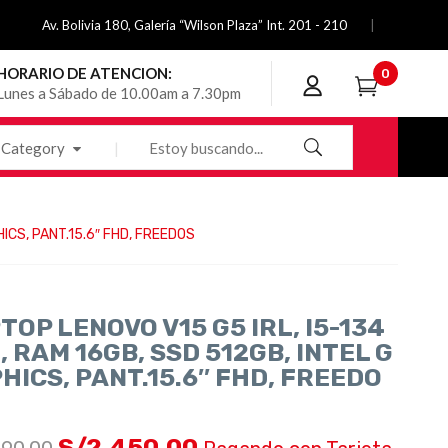
Av. Bolivia 180, Galería “Wilson Plaza” Int. 201 - 210
HORARIO DE ATENCION:
0
Lunes a Sábado de 10.00am a 7.30pm
Category
ICS, PANT.15.6″ FHD, FREEDOS
TOP LENOVO V15 G5 IRL, I5-134
, RAM 16GB, SSD 512GB, INTEL G
HICS, PANT.15.6″ FHD, FREEDO
S/
2,450.00