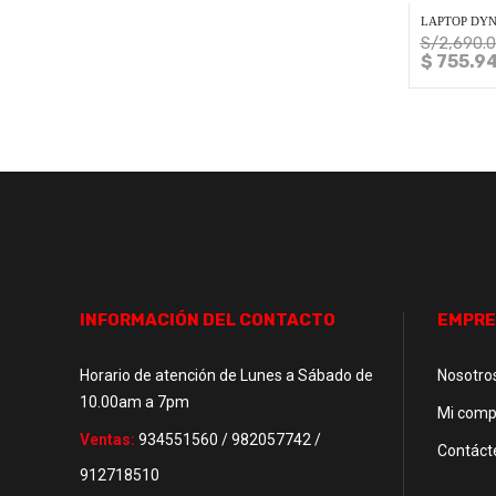
LAPTOP DYNA
S/
2,690.
$ 755.9
INFORMACIÓN DEL CONTACTO
EMPRE
Horario de atención de Lunes a Sábado de
Nosotro
10.00am a 7pm
Mi comp
Ventas:
934551560 / 982057742 /
Contáct
912718510