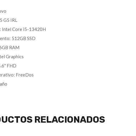
ovo
5 G5 IRL
 Intel Core i5-13420H
ento: 512GB SSD
16GB RAM
tel Graphics
5.6″ FHD
erativo: FreeDos
 año
UCTOS RELACIONADOS