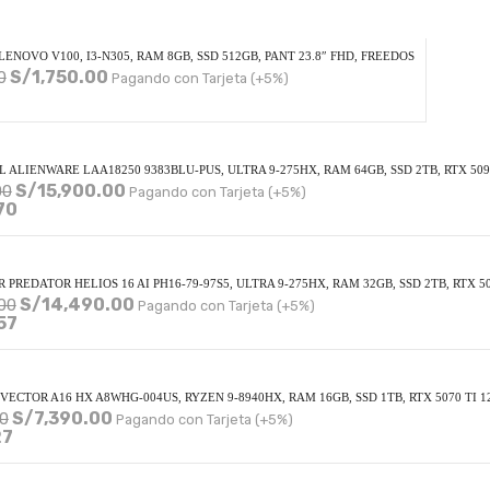
LENOVO V100, I3-N305, RAM 8GB, SSD 512GB, PANT 23.8″ FHD, FREEDOS
S/
1,750.00
0
Pagando con Tarjeta (+5%)
 ALIENWARE LAA18250 9383BLU-PUS, ULTRA 9-275HX, RAM 64GB, SSD 2TB, RTX 509
S/
15,900.00
00
Pagando con Tarjeta (+5%)
70
 PREDATOR HELIOS 16 AI PH16-79-97S5, ULTRA 9-275HX, RAM 32GB, SSD 2TB, RTX 5
S/
14,490.00
00
Pagando con Tarjeta (+5%)
57
VECTOR A16 HX A8WHG-004US, RYZEN 9-8940HX, RAM 16GB, SSD 1TB, RTX 5070 TI 1
S/
7,390.00
0
Pagando con Tarjeta (+5%)
27