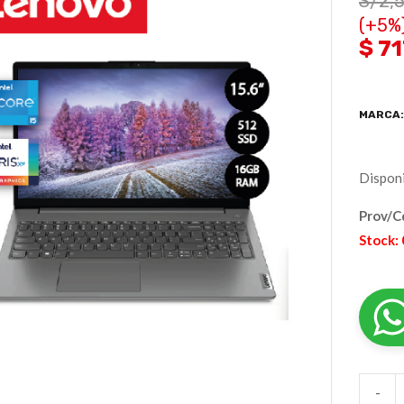
S/
2,
(+5%
$ 7
MARCA
Disponi
Prov/C
Stock:
-