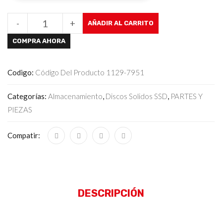
-
+
AÑADIR AL CARRITO
COMPRA AHORA
Codigo:
Código Del Producto 1129-7951
Categorías:
Almacenamiento
,
Discos Solidos SSD
,
PARTES Y
PIEZAS
Compatir:
DESCRIPCIÓN