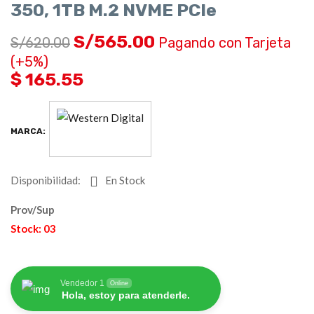
350, 1TB M.2 NVME PCIe
S/
565.00
S/
620.00
Pagando con Tarjeta
(+5%)
$ 165.55
MARCA:
Disponibilidad:
En Stock
Prov/Sup
Stock: 03
Vendedor 1
Online
Hola, estoy para atenderle.