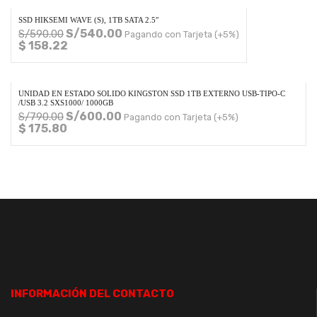
SSD HIKSEMI WAVE (S), 1TB SATA 2.5″
S/
540.00
S/
590.00
Pagando con Tarjeta (+5%)
$ 158.22
UNIDAD EN ESTADO SOLIDO KINGSTON SSD 1TB EXTERNO USB-TIPO-C
/USB 3.2 SXS1000/ 1000GB
S/
600.00
S/
790.00
Pagando con Tarjeta (+5%)
$ 175.80
INFORMACIÓN DEL CONTACTO