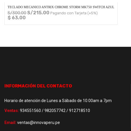
TECLADO MECANICO ANTRIX CHROME STORM MK750 SWITCH AZUL
S/
215.00
S/
300.00
Pagando con Tarjeta (+5%)
$ 63.00
INFORMACIÓN DEL CONTACTO
Horario de atención de Lunes a Sábado de 10.00am a 7pm
Ventas:
934551560 / 982057742 / 912718510
Email:
ventas@innovaperu.pe