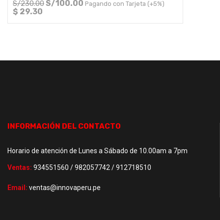
S/
100.00
S/
230.00
Pagando con Tarjeta (+5%)
$ 29.30
INFORMACIÓN DEL CONTACTO
Horario de atención de Lunes a Sábado de 10.00am a 7pm
Ventas:
934551560 / 982057742 / 912718510
Email:
ventas@innovaperu.pe