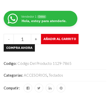
Vendedor 1
Online
Hola, estoy para atenderle.
-
+
AÑADIR AL CARRITO
COMPRA AHORA
Codigo:
Código Del Producto 1129-7865
Categorías:
ACCESORIOS
,
Teclados
Compatir: