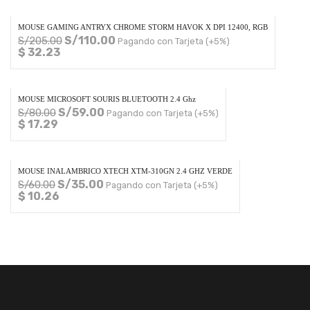
MOUSE GAMING ANTRYX CHROME STORM HAVOK X DPI 12400, RGB
S/
110.00
S/
205.00
Pagando con Tarjeta (+5%)
$ 32.23
MOUSE MICROSOFT SOURIS BLUETOOTH 2.4 Ghz
S/
59.00
S/
80.00
Pagando con Tarjeta (+5%)
$ 17.29
MOUSE INALAMBRICO XTECH XTM-310GN 2.4 GHZ VERDE
S/
35.00
S/
60.00
Pagando con Tarjeta (+5%)
$ 10.26