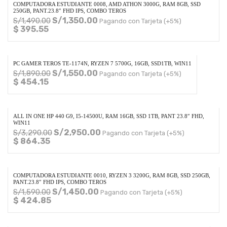
COMPUTADORA ESTUDIANTE 0008, AMD ATHON 3000G, RAM 8GB, SSD
250GB, PANT.23.8″ FHD IPS, COMBO TEROS
S/
1,350.00
S/
1,490.00
Pagando con Tarjeta (+5%)
$ 395.55
PC GAMER TEROS TE-1174N, RYZEN 7 5700G, 16GB, SSD1TB, WIN11
S/
1,550.00
S/
1,890.00
Pagando con Tarjeta (+5%)
$ 454.15
ALL IN ONE HP 440 G9, I5-14500U, RAM 16GB, SSD 1TB, PANT 23.8″ FHD,
WIN11
S/
2,950.00
S/
3,290.00
Pagando con Tarjeta (+5%)
$ 864.35
COMPUTADORA ESTUDIANTE 0010, RYZEN 3 3200G, RAM 8GB, SSD 250GB,
PANT.23.8″ FHD IPS, COMBO TEROS
S/
1,450.00
S/
1,590.00
Pagando con Tarjeta (+5%)
$ 424.85