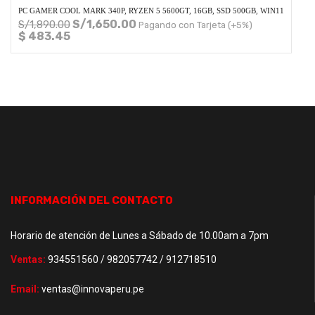
PC GAMER COOL MARK 340P, RYZEN 5 5600GT, 16GB, SSD 500GB, WIN11
S/
1,650.00
S/
1,890.00
Pagando con Tarjeta (+5%)
$ 483.45
INFORMACIÓN DEL CONTACTO
Horario de atención de Lunes a Sábado de 10.00am a 7pm
Ventas:
934551560 / 982057742 / 912718510
Email:
ventas@innovaperu.pe