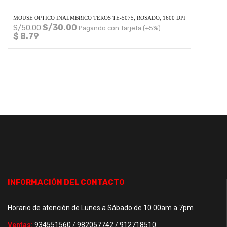
MOUSE OPTICO INALMBRICO TEROS TE-5075, ROSADO, 1600 DPI
S/
30.00
S/
50.00
Pagando con Tarjeta (+5%)
$ 8.79
INFORMACIÓN DEL CONTACTO
Horario de atención de Lunes a Sábado de 10.00am a 7pm
Ventas:
934551560 / 982057742 / 912718510