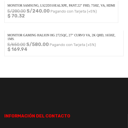
MONITOR SAMSUNG, LS22D310EALXPE, PANT.22″ FHD, 75HZ, VA, HDMI
S/
240.00
S/
280.00
Pagando con Tarjeta (+5%)
$ 70.32
MONITOR GAMING HALION HG 2725QC, 27″ CURVO VA, 2K QHD, 165HZ,
1MS.
S/
580.00
S/
650.00
Pagando con Tarjeta (+5%)
$ 169.94
INFORMACIÓN DEL CONTACTO