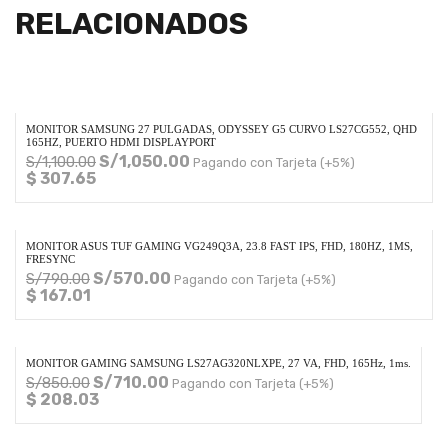
RELACIONADOS
MONITOR SAMSUNG 27 PULGADAS, ODYSSEY G5 CURVO LS27CG552, QHD
165HZ, PUERTO HDMI DISPLAYPORT
S/
1,050.00
S/
1,100.00
Pagando con Tarjeta (+5%)
$ 307.65
MONITOR ASUS TUF GAMING VG249Q3A, 23.8 FAST IPS, FHD, 180HZ, 1MS,
FRESYNC
S/
570.00
S/
790.00
Pagando con Tarjeta (+5%)
$ 167.01
MONITOR GAMING SAMSUNG LS27AG320NLXPE, 27 VA, FHD, 165Hz, 1ms.
S/
710.00
S/
850.00
Pagando con Tarjeta (+5%)
$ 208.03