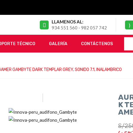
LLAMENOS AL:
934 551 560 - 982 057 742
OPORTE TÉCNICO
GALERÍA
CONTÁCTENOS
AMER GAMBYTE DARK TEMPLAR GREY, SONIDO 7.1, INALAMBRICO
AUR
K T
AM
S/
25