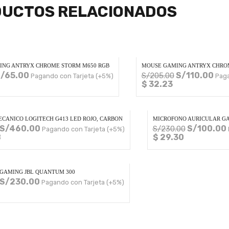
UCTOS RELACIONADOS
ING ANTRYX CHROME STORM M650 RGB
MOUSE GAMING ANTRYX CHROME
/
65.00
S/
110.00
S/
205.00
Pagando con Tarjeta (+5%)
Paga
$ 32.23
CANICO LOGITECH G413 LED ROJO, CARBON
MICROFONO AURICULAR GA
S/
460.00
S/
100.00
S/
230.00
Pagando con Tarjeta (+5%)
8
$ 29.30
GAMING JBL QUANTUM 300
S/
230.00
Pagando con Tarjeta (+5%)