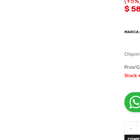
(+5%
$ 5
MARCA
Disponi
Prov/
Stock 
-
COMP