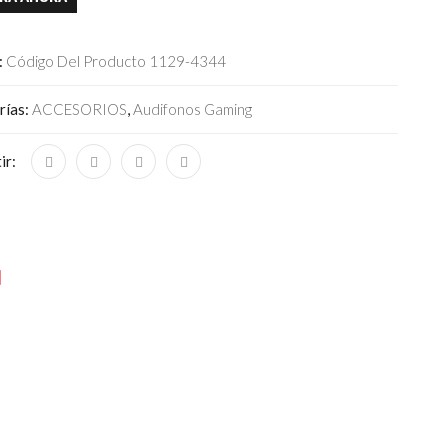
:
Código Del Producto 1129-4344
rías:
ACCESORIOS
,
Audifonos Gaming
ir:
N