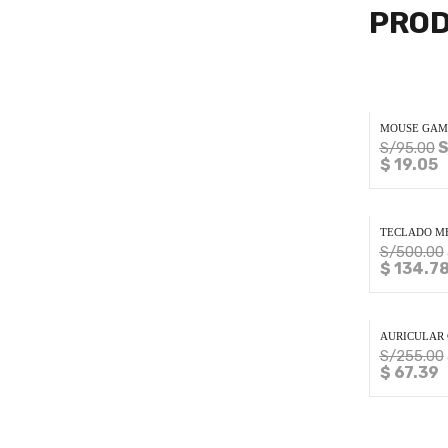
PROD
MOUSE GAM
S
S/
95.00
$ 19.05
TECLADO ME
S/
500.00
$ 134.7
AURICULAR 
S/
255.00
$ 67.39