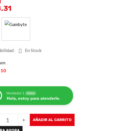
)
8.31
:
bilidad:
En Stock
Gam
+10
Vendedor 1
Online
Hola, estoy para atenderle.
+
AÑADIR AL CARRITO
RA AHORA