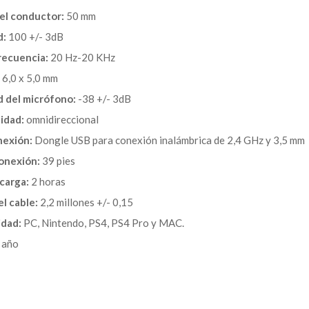
el conductor:
50 mm
d:
100 +/- 3dB
recuencia:
20 Hz-20 KHz
6,0 x 5,0 mm
d del micrófono:
-38 +/- 3dB
idad:
omnidireccional
nexión:
Dongle USB para conexión inalámbrica de 2,4 GHz y 3,5 mm
onexión:
39 pies
carga:
2 horas
l cable:
2,2 millones +/- 0,15
idad:
PC, Nintendo, PS4, PS4 Pro y MAC.
 año