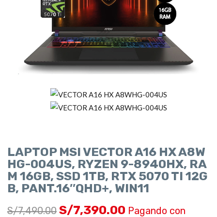
LAPTOP MSI VECTOR A16 HX A8W
HG-004US, RYZEN 9-8940HX, RA
M 16GB, SSD 1TB, RTX 5070 TI 12G
B, PANT.16″QHD+, WIN11
S/
7,390.00
S/
7,490.00
Pagando con