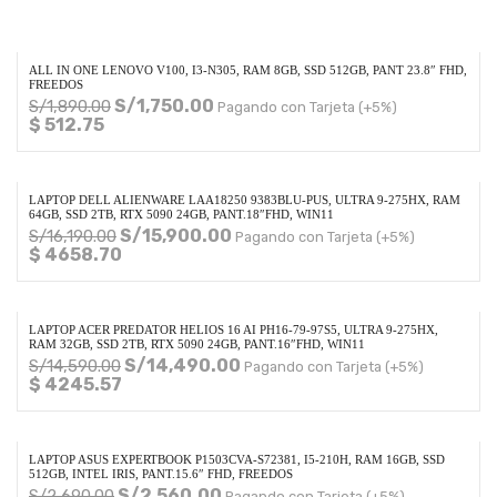
ALL IN ONE LENOVO V100, I3-N305, RAM 8GB, SSD 512GB, PANT 23.8″ FHD,
FREEDOS
S/
1,750.00
S/
1,890.00
Pagando con Tarjeta (+5%)
$ 512.75
LAPTOP DELL ALIENWARE LAA18250 9383BLU-PUS, ULTRA 9-275HX, RAM
64GB, SSD 2TB, RTX 5090 24GB, PANT.18″FHD, WIN11
S/
15,900.00
S/
16,190.00
Pagando con Tarjeta (+5%)
$ 4658.70
LAPTOP ACER PREDATOR HELIOS 16 AI PH16-79-97S5, ULTRA 9-275HX,
RAM 32GB, SSD 2TB, RTX 5090 24GB, PANT.16″FHD, WIN11
S/
14,490.00
S/
14,590.00
Pagando con Tarjeta (+5%)
$ 4245.57
LAPTOP ASUS EXPERTBOOK P1503CVA-S72381, I5-210H, RAM 16GB, SSD
512GB, INTEL IRIS, PANT.15.6″ FHD, FREEDOS
S/
2,560.00
S/
2,690.00
Pagando con Tarjeta (+5%)