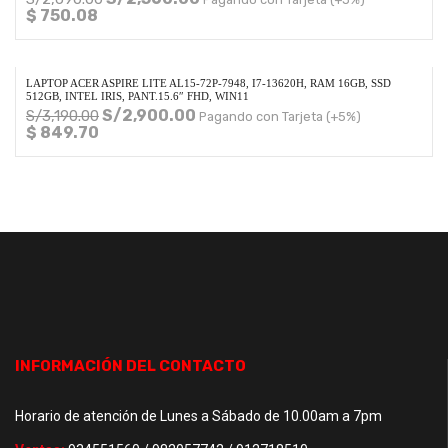
$ 750.08
LAPTOP ACER ASPIRE LITE AL15-72P-7948, I7-13620H, RAM 16GB, SSD
512GB, INTEL IRIS, PANT.15.6″ FHD, WIN11
S/
2,900.00
S/
3,190.00
Pagando con Tarjeta (+5%)
$ 849.70
INFORMACIÓN DEL CONTACTO
Horario de atención de Lunes a Sábado de 10.00am a 7pm