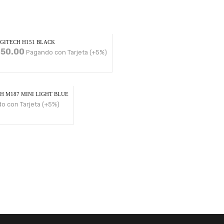
GITECH H151 BLACK
/
50.00
Pagando con Tarjeta (+5%)
 M187 MINI LIGHT BLUE
o con Tarjeta (+5%)