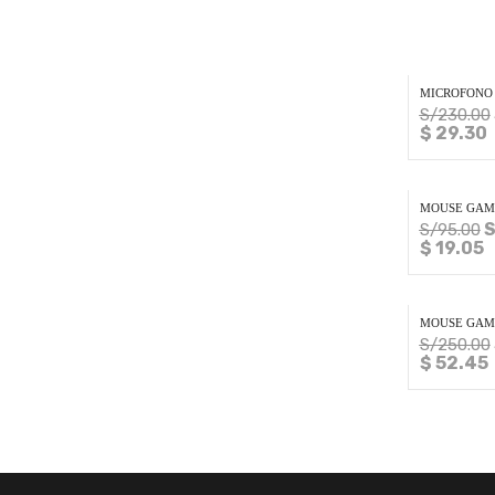
MICROFONO 
S/
230.00
$ 29.30
MOUSE GAM
S
S/
95.00
$ 19.05
MOUSE GAMI
S/
250.00
$ 52.45