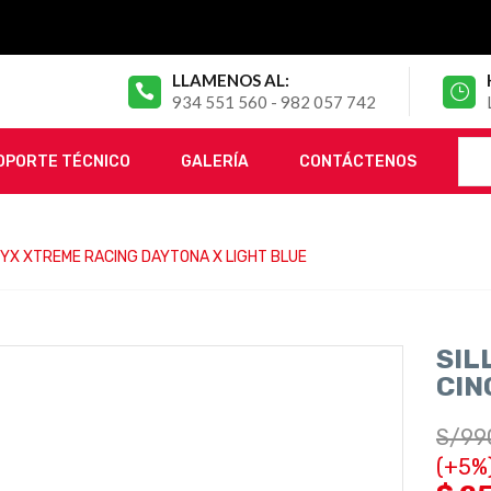
LLAMENOS AL:
934 551 560 - 982 057 742
OPORTE TÉCNICO
GALERÍA
CONTÁCTENOS
RYX XTREME RACING DAYTONA X LIGHT BLUE
SIL
CIN
S/
99
(+5%