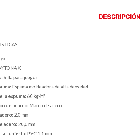
DESCRIPCIÓ
STICAS:
ryx
YTONA X
a:
Silla para juegos
puma:
Espuma moldeadora de alta densidad
e la espuma:
60 kg/m³
ón del marco:
Marco de acero
acero:
2,0 mm
e acero:
20,0 mm
 la cubierta:
PVC 1,1 mm.