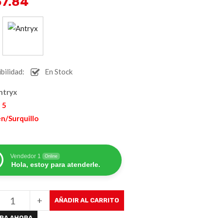
57.84
:
bilidad:
En Stock
ntryx
 5
n/Surquillo
Vendedor 1
Online
Hola, estoy para atenderle.
+
AÑADIR AL CARRITO
RA AHORA