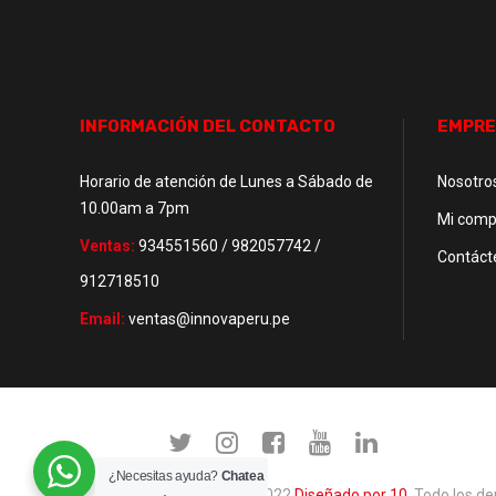
INFORMACIÓN DEL CONTACTO
EMPRE
Horario de atención de Lunes a Sábado de
Nosotro
10.00am a 7pm
Mi comp
Ventas:
934551560 / 982057742 /
Contáct
912718510
Email:
ventas@innovaperu.pe
¿Necesitas ayuda?
Chatea
Copyright © 2022
Diseñado por 10
. Todo los d