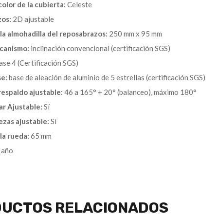
olor de la cubierta:
Celeste
os:
2D ajustable
a almohadilla del reposabrazos:
250 mm x 95 mm
canismo:
inclinación convencional (certificación SGS)
ase 4 (Certificación SGS)
se:
base de aleación de aluminio de 5 estrellas (certificación SGS)
espaldo ajustable:
46 a 165° + 20° (balanceo), máximo 180°
r Ajustable:
Sí
zas ajustable:
Sí
la rueda:
65 mm
 año
UCTOS RELACIONADOS