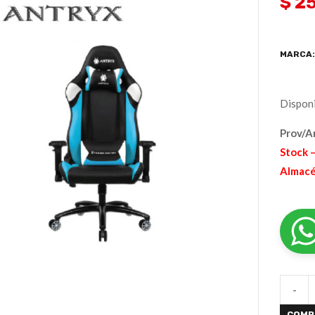
$ 2
MARCA
Disponi
Prov/A
Stock –
Almacé
-
COMP