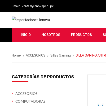
Email:
ventas@innovaperu.pe
INICIO
NOSOTROS
PRODUCTOS
S
Home
ACCESORIOS
Sillas Gaming
SILLA GAMING ANT
CATEGORÍAS DE PRODUCTOS
ACCESORIOS
COMPUTADORAS