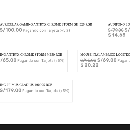
AURICULAR GAMING ANTRYX CHROME STORM GH-520 RGB
AUDIFONO LO
S/
100.00
S
S/
79.00
Pagando con Tarjeta (+5%)
$ 14.65
ING ANTRYX CHROME STORM M650 RGB
MOUSE INALAMBRICO LOGITECH
/
65.00
S/
69.00
S/
95.00
Pagando con Tarjeta (+5%)
Pagand
$ 20.22
NG PRIMUS GLADIUS 10000S RGB
S/
179.00
Pagando con Tarjeta (+5%)