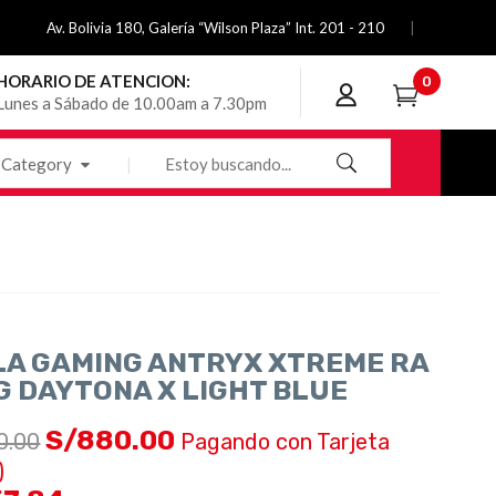
Av. Bolivia 180, Galería “Wilson Plaza” Int. 201 - 210
HORARIO DE ATENCION:
0
Lunes a Sábado de 10.00am a 7.30pm
Category
LA GAMING ANTRYX XTREME RA
G DAYTONA X LIGHT BLUE
S/
880.00
0.00
Pagando con Tarjeta
)