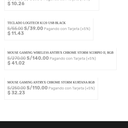
$ 10.26
TECLADO LOGITECH K120 USB BLACK
S/
39.00
S/
55.00
Pagando con Tarjeta (+5%)
$ 11.43
MOUSE GAMING WIRELESS ANTRYX CHROME STORM SCORPIO II, RGB
S/
140.00
S/
270.00
Pagando con Tarjeta (+5%)
$ 41.02
MOUSE GAMING ANTRYX CHROME STORM KURTANA RGB
S/
110.00
S/
250.00
Pagando con Tarjeta (+5%)
$ 32.23