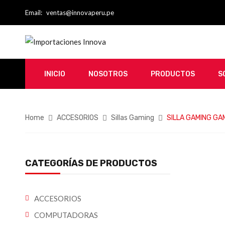
Email:
ventas@innovaperu.pe
INICIO
NOSOTROS
PRODUCTOS
S
Home
ACCESORIOS
Sillas Gaming
SILLA GAMING GA
CATEGORÍAS DE PRODUCTOS
ACCESORIOS
COMPUTADORAS