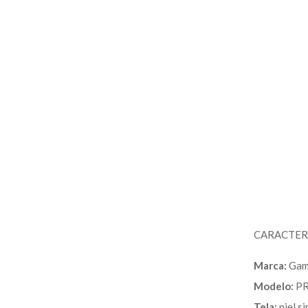
CARACTERÍ
Marca:
Gam
Modelo:
PR
Tela:
piel si