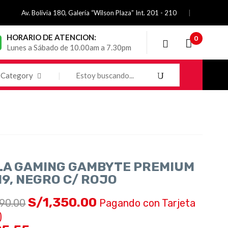
Av. Bolivia 180, Galería “Wilson Plaza” Int. 201 - 210
HORARIO DE ATENCION:
0
Lunes a Sábado de 10.00am a 7.30pm
Category
LA GAMING GAMBYTE PREMIUM
19, NEGRO C/ ROJO
S/
1,350.00
490.00
Pagando con Tarjeta
)