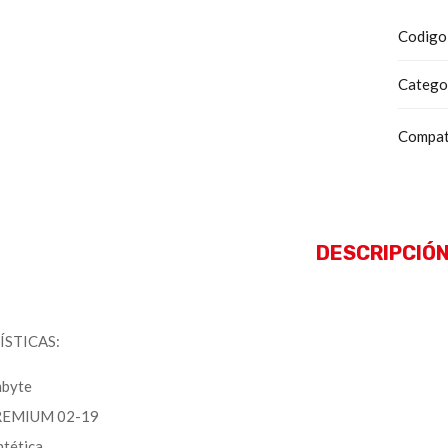
Codigo
Catego
Compat
DESCRIPCIÓ
STICAS:
byte
EMIUM 02-19
ntética