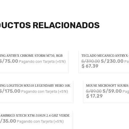
UCTOS RELACIONADOS
NG ANTRYX CHROME STORM M750, RGB
TECLADO MECANICO ANTRYX 
S/
75.00
S/
230.00
S/
390.00
Pagando con Tarjeta (+5%)
Pa
$ 67.39
NG LOGITECH MX518 LEGENDARY HERO 16K
MOUSE MICROSOFT SOURIS 
S/
175.00
S/
59.00
S/
89.00
Pagando con Tarjeta (+5%)
Pag
$ 17.29
AMBRICO XTECH XTM-310GN 2.4 GHZ VERDE
/
35.00
Pagando con Tarjeta (+5%)