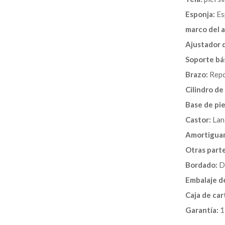
Esponja:
Esp
marco del a
Ajustador 
Soporte bá
Brazo:
Repo
Cilindro de
Base de pie
Castor:
Lanz
Amortiguar
Otras parte
Bordado:
Di
Embalaje de
Caja de car
Garantía:
1