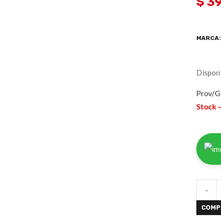
$ 3
MARCA
Disponi
Prov/
Stock –
-
COMP