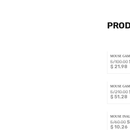
PROD
MOUSE GAMI
S/
100.00
$ 21.98
MOUSE GAMI
S/
210.00
$ 51.28
MOUSE INAL
S
S/
60.00
$ 10.26