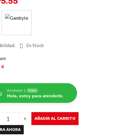
95.55
:
bilidad:
En Stock
Gam
 4
Vendedor 1
Online
Hola, estoy para atenderle.
+
AÑADIR AL CARRITO
RA AHORA