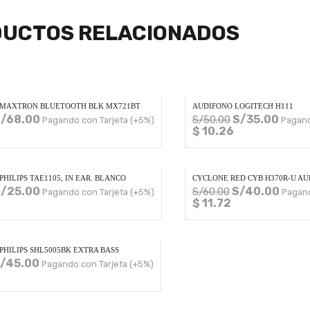
UCTOS RELACIONADOS
 MAXTRON BLUETOOTH BLK MX721BT
AUDIFONO LOGITECH H111
/
68.00
S/
35.00
S/
50.00
Pagando con Tarjeta (+5%)
Pagand
$ 10.26
HILIPS TAE1105, IN EAR. BLANCO
CYCLONE RED CYB H370R-U AU
/
25.00
S/
40.00
S/
60.00
Pagando con Tarjeta (+5%)
Pagand
$ 11.72
PHILIPS SHL5005BK EXTRA BASS
/
45.00
Pagando con Tarjeta (+5%)