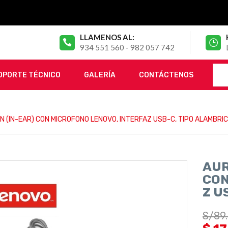
LLAMENOS AL:
934 551 560 - 982 057 742
OPORTE TÉCNICO
GALERÍA
CONTÁCTENOS
 (IN-EAR) CON MICROFONO LENOVO, INTERFAZ USB-C, TIPO ALAMBRI
AUR
CON
Z U
S/
89