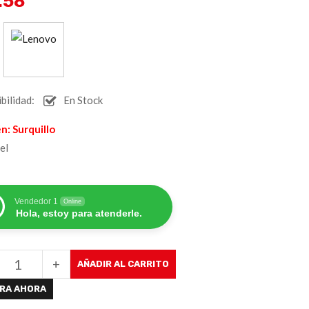
.58
:
bilidad:
En Stock
n: Surquillo
el
Vendedor 1
Online
Hola, estoy para atenderle.
+
AÑADIR AL CARRITO
RA AHORA