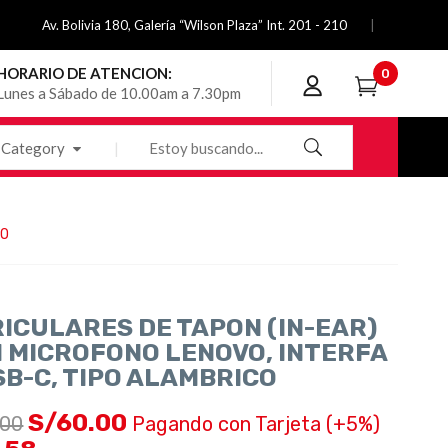
Av. Bolivia 180, Galería “Wilson Plaza” Int. 201 - 210
HORARIO DE ATENCION:
0
Lunes a Sábado de 10.00am a 7.30pm
Category
CO
ICULARES DE TAPON (IN-EAR)
 MICROFONO LENOVO, INTERFA
SB-C, TIPO ALAMBRICO
S/
60.00
.00
Pagando con Tarjeta (+5%)