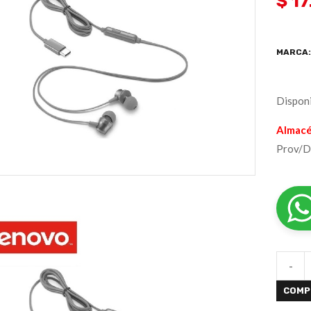
$ 17
MARCA
Disponi
Almacé
Prov/D
-
COMP