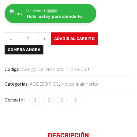
Vendedor 1
Online
Hola, estoy para atenderle.
-
+
AÑADIR AL CARRITO
COMPRA AHORA
Codigo:
Código Del Producto 1129-6083
Categorías:
ACCESORIOS
,
Mouse Inalambrico
Compatir:
DESCRIPCIÓN