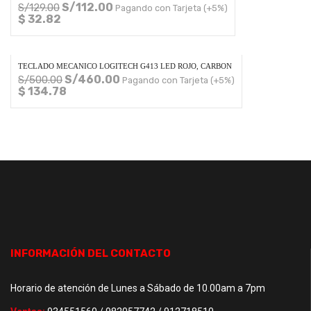
S/
112.00
S/
129.00
Pagando con Tarjeta (+5%)
$ 32.82
TECLADO MECANICO LOGITECH G413 LED ROJO, CARBON
S/
460.00
S/
500.00
Pagando con Tarjeta (+5%)
$ 134.78
INFORMACIÓN DEL CONTACTO
Horario de atención de Lunes a Sábado de 10.00am a 7pm