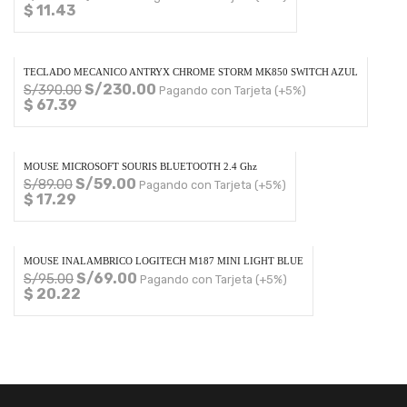
$ 11.43
TECLADO MECANICO ANTRYX CHROME STORM MK850 SWITCH AZUL
S/
230.00
S/
390.00
Pagando con Tarjeta (+5%)
$ 67.39
MOUSE MICROSOFT SOURIS BLUETOOTH 2.4 Ghz
S/
59.00
S/
89.00
Pagando con Tarjeta (+5%)
$ 17.29
MOUSE INALAMBRICO LOGITECH M187 MINI LIGHT BLUE
S/
69.00
S/
95.00
Pagando con Tarjeta (+5%)
$ 20.22