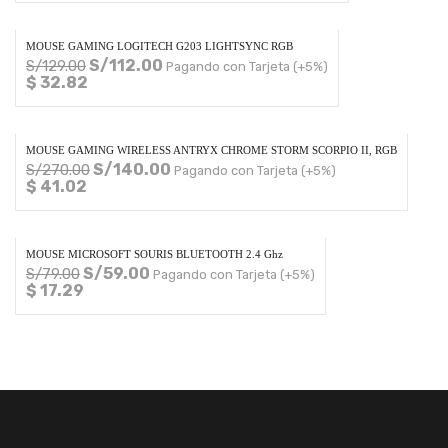
MOUSE GAMING LOGITECH G203 LIGHTSYNC RGB
S/
112.00
S/
129.00
Pagando con Tarjeta (+5%)
$ 32.82
MOUSE GAMING WIRELESS ANTRYX CHROME STORM SCORPIO II, RGB
S/
140.00
S/
270.00
Pagando con Tarjeta (+5%)
$ 41.02
MOUSE MICROSOFT SOURIS BLUETOOTH 2.4 Ghz
S/
59.00
S/
79.00
Pagando con Tarjeta (+5%)
$ 17.29