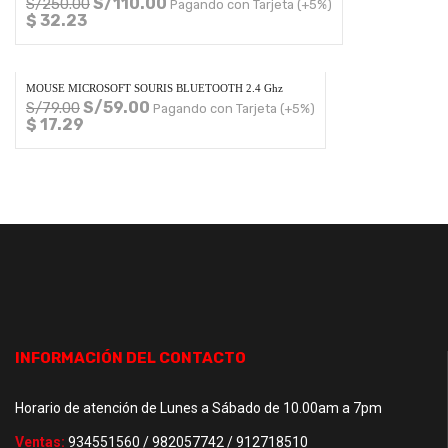
S/
110.00
S/
250.00
Pagando con Tarjeta (+5%)
$ 32.23
MOUSE MICROSOFT SOURIS BLUETOOTH 2.4 Ghz
S/
59.00
S/
79.00
Pagando con Tarjeta (+5%)
$ 17.29
INFORMACIÓN DEL CONTACTO
Horario de atención de Lunes a Sábado de 10.00am a 7pm
Ventas:
934551560 / 982057742 / 912718510